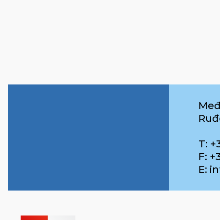
Međ
Ruđ
T: +
F: +
E: 