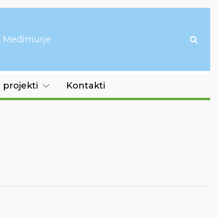
it Međimurje
 projekti
Kontakti