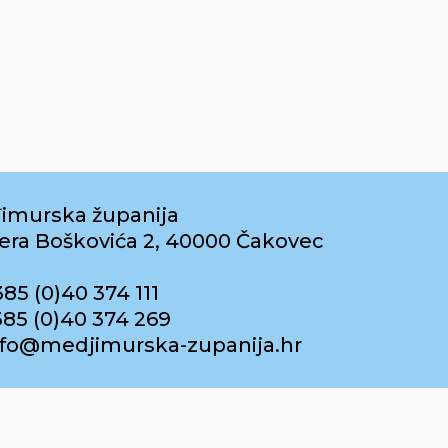
imurska županija
era Boškovića 2, 40000 Čakovec
385 (0)40 374 111
385 (0)40 374 269
info@medjimurska-zupanija.hr