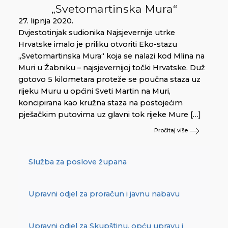
„Svetomartinska Mura“
27. lipnja 2020.
Dvjestotinjak sudionika Najsjevernije utrke
Hrvatske imalo je priliku otvoriti Eko-stazu
„Svetomartinska Mura“ koja se nalazi kod Mlina na
Muri u Žabniku – najsjevernijoj točki Hrvatske. Duž
gotovo 5 kilometara proteže se poučna staza uz
rijeku Muru u općini Sveti Martin na Muri,
koncipirana kao kružna staza na postojećim
pješačkim putovima uz glavni tok rijeke Mure […]
Pročitaj više
Služba za poslove župana
Upravni odjel za proračun i javnu nabavu
Upravni odjel za Skupštinu, opću upravu i