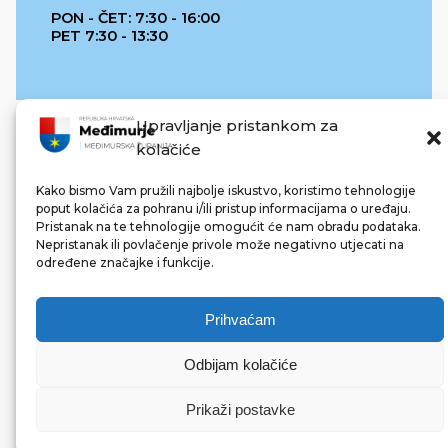
PON - ČET: 7:30 - 16:00
PET 7:30 - 13:30
Upravljanje pristankom za
kolačiće
Kako bismo Vam pružili najbolje iskustvo, koristimo tehnologije
poput kolačića za pohranu i/ili pristup informacijama o uređaju.
Pristanak na te tehnologije omogućit će nam obradu podataka.
REPUBLIKA HRVATSKA
Nepristanak ili povlačenje privole može negativno utjecati na
određene značajke i funkcije.
Prihvaćam
Odbijam kolačiće
© 2022 Međimurska županija. Sva prava pridržana.
Made with ❤ by bg & 3na3.
Prikaži postavke