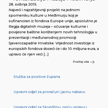
28. svibnja 2015.
Najveći i najzahtjevniji projekt na jednom
spomeniku kulture u Međimurju koji je
sufinanciran iz fondova Europe unije, apsolutno je
Regija digitalnih muzeja – očuvanje kulturne i
povijesne baštine korištenjem novih tehnologija u
prezentaciji i međunarodnoj promociji
Sjeverozapadne Hrvatske. Vrijednost investicije iz
europskih fondova doseći će i do 10 milijuna eura, a
upravo će njen veći […]
Pročitaj više
Služba za poslove župana
Upravni odjel za proračun i javnu nabavu
Upravni odjel za Skupštinu, opću upravu i