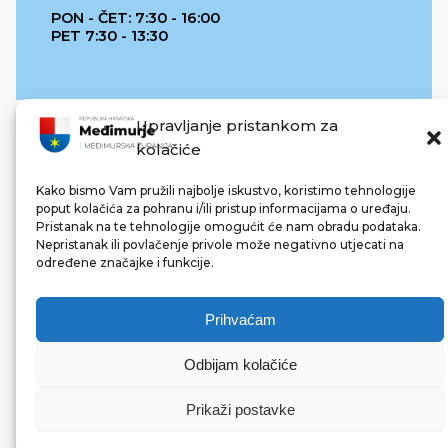
PON - ČET: 7:30 - 16:00
PET 7:30 - 13:30
Upravljanje pristankom za
kolačiće
Kako bismo Vam pružili najbolje iskustvo, koristimo tehnologije
poput kolačića za pohranu i/ili pristup informacijama o uređaju.
Pristanak na te tehnologije omogućit će nam obradu podataka.
REPUBLIKA HRVATSKA
Nepristanak ili povlačenje privole može negativno utjecati na
određene značajke i funkcije.
Prihvaćam
Odbijam kolačiće
© 2022 Međimurska županija. Sva prava pridržana.
Made with ❤ by bg & 3na3.
Prikaži postavke