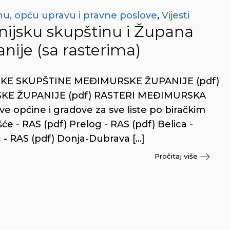
nu, opću upravu i pravne poslove
,
Vijesti
anijsku skupštinu i Župana
ije (sa rasterima)
KE SKUPŠTINE MEĐIMURSKE ŽUPANIJE (pdf)
KE ŽUPANIJE (pdf) RASTERI MEĐIMURSKA
e općine i gradove za sve liste po biračkim
e - RAS (pdf) Prelog - RAS (pdf) Belica -
- RAS (pdf) Donja-Dubrava […]
Pročitaj više