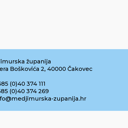
imurska županija
era Boškovića 2, 40000 Čakovec
385 (0)40 374 111
385 (0)40 374 269
info@medjimurska-zupanija.hr