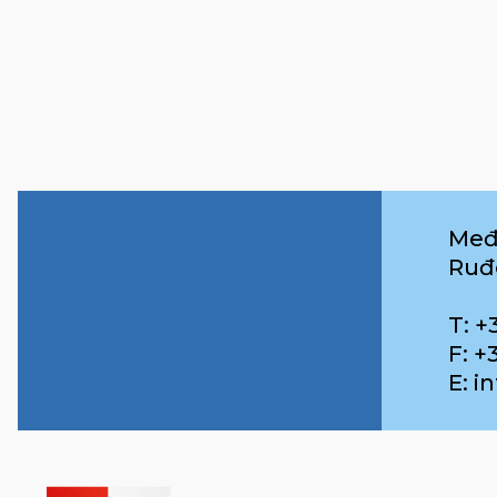
Međ
Ruđ
T: +
F: +
E: 