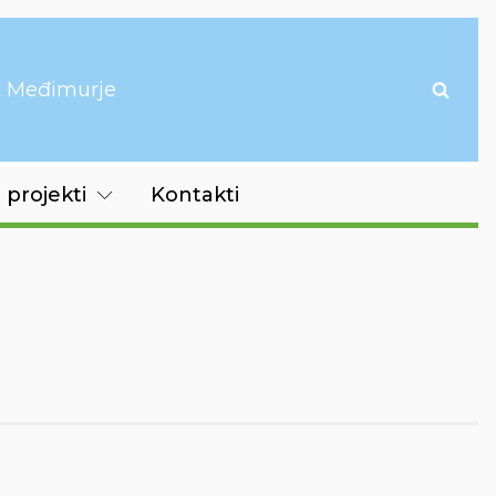
it Međimurje
 projekti
Kontakti