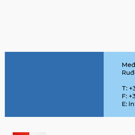
Međ
Ruđ
T: +
F: +
E: 