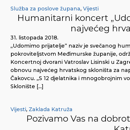
Služba za poslove župana
,
Vijesti
Humanitarni koncert „Udo
najvećeg hrva
31. listopada 2018.
„Udomimo prijatelje“ naziv je svečanog hum
pokroviteljstvom Međimurske županije, održa
Koncertnoj dvorani Vatroslav Lisinski u Zagre
obnovu najvećeg hrvatskog skloništa za napušt
Čakovcu. „S 12 djelatnika i mnogobrojnim vo
Sklonište […]
Vijesti
,
Zaklada Katruža
Pozivamo Vas na dobrotvo
Kat