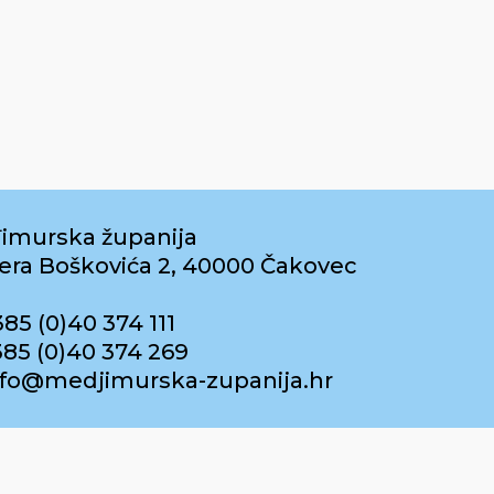
imurska županija
era Boškovića 2, 40000 Čakovec
385 (0)40 374 111
385 (0)40 374 269
info@medjimurska-zupanija.hr