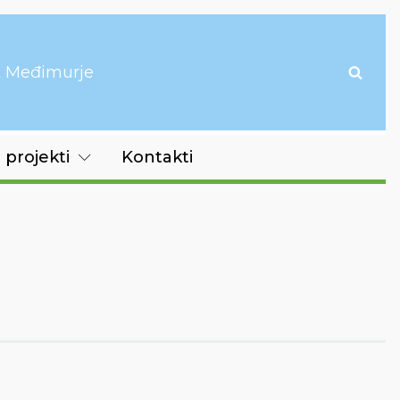
it Međimurje
 projekti
Kontakti