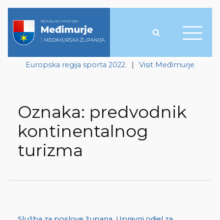
Europska regija sporta 2022.
|
Visit Međimurje
Oznaka:
predvodnik
kontinentalnog
turizma
Služba za poslove župana
,
Upravni odjel za