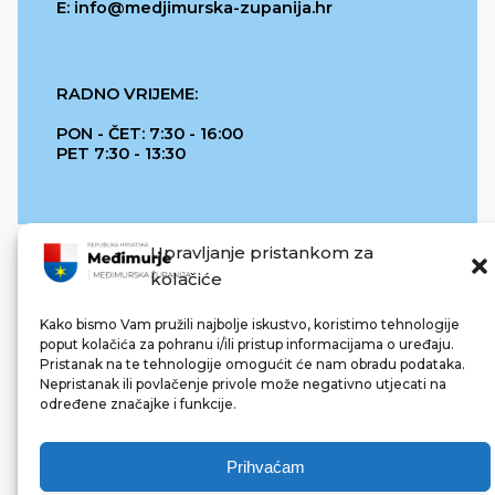
E: info@medjimurska-zupanija.hr
RADNO VRIJEME:
PON - ČET: 7:30 - 16:00
PET 7:30 - 13:30
Upravljanje pristankom za
kolačiće
Kako bismo Vam pružili najbolje iskustvo, koristimo tehnologije
poput kolačića za pohranu i/ili pristup informacijama o uređaju.
Pristanak na te tehnologije omogućit će nam obradu podataka.
REPUBLIKA HRVATSKA
Nepristanak ili povlačenje privole može negativno utjecati na
određene značajke i funkcije.
Prihvaćam