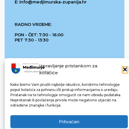
E: info@medjimurska-zupanija.hr
RADNO VRIJEME:
PON - ČET: 7:30 - 16:00
PET 7:30 - 13:30
Upravljanje pristankom za
kolačiće
Kako bismo Vam pružili najbolje iskustvo, koristimo tehnologije
poput kolačića za pohranu i/ili pristup informacijama o uređaju.
Pristanak na te tehnologije omogućit će nam obradu podataka.
REPUBLIKA HRVATSKA
Nepristanak ili povlačenje privole može negativno utjecati na
određene značajke i funkcije.
Prihvaćam