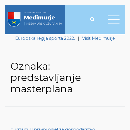
Europska regija sporta 2022.
|
Visit Međimurje
Oznaka:
predstavljanje
masterplana
Turizam
,
Upravni odjel za gospodarstvo,