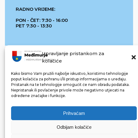
RADNO VRIJEME:
PON - ČET: 7:30 - 16:00
PET 7:30 - 13:30
Upravljanje pristankom za
kolačiće
Kako bismo Vam pružili najbolje iskustvo, koristimo tehnologije
poput kolačića za pohranu i/ili pristup informacijama o uređaju.
Pristanak na te tehnologije omogućit će nam obradu podataka.
REPUBLIKA HRVATSKA
Nepristanak ili povlačenje privole može negativno utjecati na
određene značajke i funkcije.
Prihvaćam
Odbijam kolačiće
© 2022 Međimurska županija. Sva prava pridržana.
Made with ❤ by bg & 3na3.