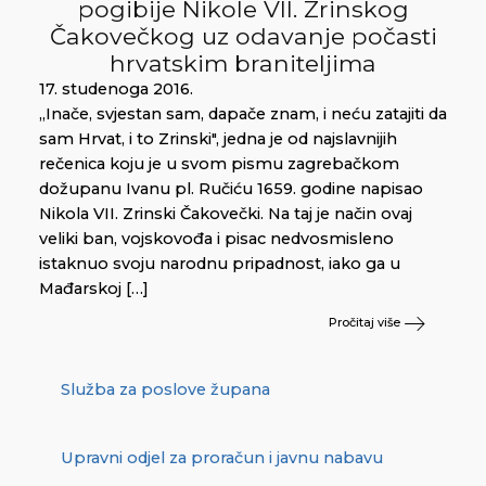
pogibije Nikole VII. Zrinskog
Čakovečkog uz odavanje počasti
hrvatskim braniteljima
17. studenoga 2016.
„Inače, svjestan sam, dapače znam, i neću zatajiti da
sam Hrvat, i to Zrinski", jedna je od najslavnijih
rečenica koju je u svom pismu zagrebačkom
dožupanu Ivanu pl. Ručiću 1659. godine napisao
Nikola VII. Zrinski Čakovečki. Na taj je način ovaj
veliki ban, vojskovođa i pisac nedvosmisleno
istaknuo svoju narodnu pripadnost, iako ga u
Mađarskoj […]
Pročitaj više
Služba za poslove župana
Upravni odjel za proračun i javnu nabavu