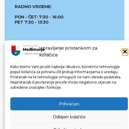
RADNO VRIJEME:
PON - ČET: 7:30 - 16:00
PET 7:30 - 13:30
Upravljanje pristankom za
kolačiće
Kako bismo Vam pružili najbolje iskustvo, koristimo tehnologije
poput kolačića za pohranu i/ili pristup informacijama o uređaju.
Pristanak na te tehnologije omogućit će nam obradu podataka.
REPUBLIKA HRVATSKA
Nepristanak ili povlačenje privole može negativno utjecati na
određene značajke i funkcije.
Prihvaćam
Odbijam kolačiće
© 2022 Međimurska županija. Sva prava pridržana.
Made with ❤ by bg & 3na3.