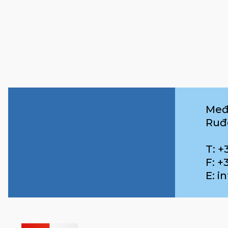
Međ
Ruđ
T: +
F: +
E: 