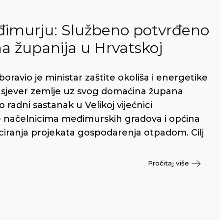
eđimurju: Službeno potvrđeno
na županija u Hrvatskoj
ravio je ministar zaštite okoliša i energetike
na sjever zemlje uz svog domaćina župana
radni sastanak u Velikoj vijećnici
 načelnicima međimurskih gradova i općina
iranja projekata gospodarenja otpadom. Cilj
Pročitaj više