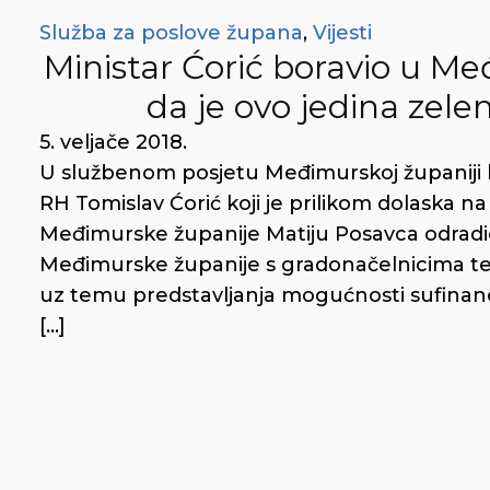
Služba za poslove župana
,
Vijesti
Ministar Ćorić boravio u M
da je ovo jedina zele
5. veljače 2018.
U službenom posjetu Međimurskoj županiji bo
RH Tomislav Ćorić koji je prilikom dolaska 
Međimurske županije Matiju Posavca odradio 
Međimurske županije s gradonačelnicima te
uz temu predstavljanja mogućnosti sufinanc
[…]