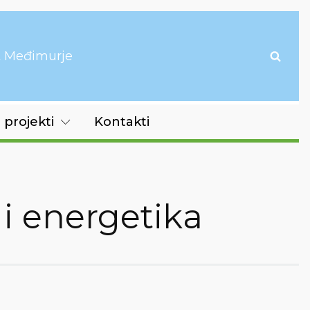
it Međimurje
 projekti
Kontakti
 i energetika