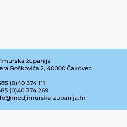
imurska županija
era Boškovića 2, 40000 Čakovec
385 (0)40 374 111
385 (0)40 374 269
info@medjimurska-zupanija.hr