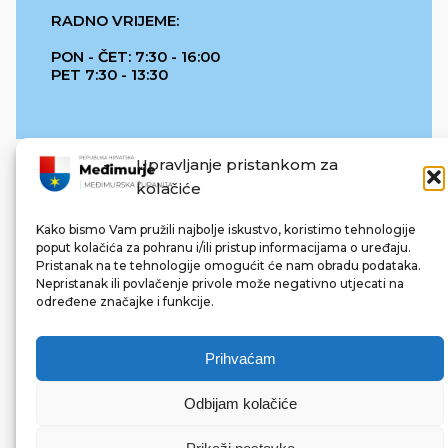
RADNO VRIJEME:
PON - ČET: 7:30 - 16:00
PET 7:30 - 13:30
Upravljanje pristankom za
kolačiće
Kako bismo Vam pružili najbolje iskustvo, koristimo tehnologije
poput kolačića za pohranu i/ili pristup informacijama o uređaju.
Pristanak na te tehnologije omogućit će nam obradu podataka.
REPUBLIKA HRVATSKA
Nepristanak ili povlačenje privole može negativno utjecati na
određene značajke i funkcije.
Prihvaćam
Odbijam kolačiće
© 2022 Međimurska županija. Sva prava pridržana.
Made with ❤ by bg & 3na3.