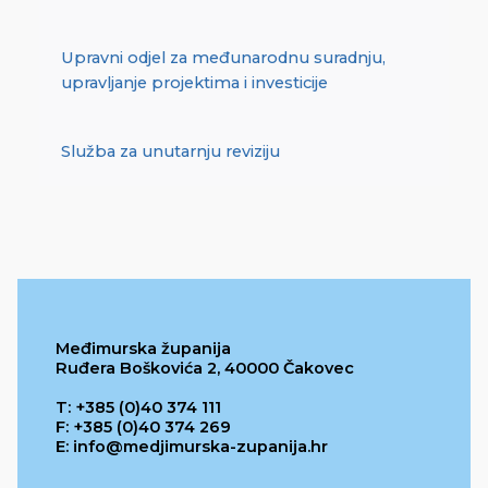
Upravni odjel za međunarodnu suradnju,
upravljanje projektima i investicije
Služba za unutarnju reviziju
Međimurska županija
Ruđera Boškovića 2, 40000 Čakovec
T: +385 (0)40 374 111
F: +385 (0)40 374 269
E: info@medjimurska-zupanija.hr