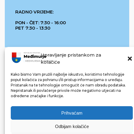
RADNO VRIJEME:
PON - ČET: 7:30 - 16:00
PET 7:30 - 13:30
Upravljanje pristankom za
kolačiće
Kako bismo Vam pružili najbolje iskustvo, koristimo tehnologije
poput kolačića za pohranu i/ili pristup informacijama o uređaju.
Pristanak na te tehnologije omogućit će nam obradu podataka.
REPUBLIKA HRVATSKA
Nepristanak ili povlačenje privole može negativno utjecati na
određene značajke i funkcije.
Prihvaćam
Odbijam kolačiće
© 2022 Međimurska županija. Sva prava pridržana.
Made with ❤ by bg & 3na3.