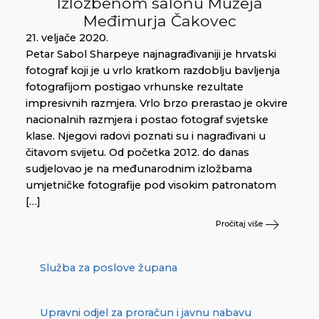
Izložbenom salonu Muzeja
Međimurja Čakovec
21. veljače 2020.
Petar Sabol Sharpeye najnagrađivaniji je hrvatski
fotograf koji je u vrlo kratkom razdoblju bavljenja
fotografijom postigao vrhunske rezultate
impresivnih razmjera. Vrlo brzo prerastao je okvire
nacionalnih razmjera i postao fotograf svjetske
klase. Njegovi radovi poznati su i nagrađivani u
čitavom svijetu. Od početka 2012. do danas
sudjelovao je na međunarodnim izložbama
umjetničke fotografije pod visokim patronatom
[…]
Pročitaj više
Služba za poslove župana
Upravni odjel za proračun i javnu nabavu