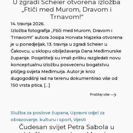
U zgradi Scheier otvorena izložba
„Ftiči med Murom, Dravom i
Trnavom!“
14. travnja 2026.
Izložba fotografija „Ftiči med Murom, Dravom i
Trnavom!“ autora Josipa Horvata Majzeka otvorena
je u ponedjeljak, 13. travnja u zgradi Scheier u
Čakovcu, u sklopu obilježavanja Dana Međimurske
županije. Posjetitelji su imali priliku razgledati novu
konceptualnu izložbu posvećenu bogatstvu
ptičjeg svijeta Međimurja. Autor je kroz
dugogodišnji rad na terenu dokumentirao više od
150 vrsta ptica, […]
Pročitaj više
Služba za poslove župana
,
Upravni odjel za
obrazovanje, kulturu i sport
,
Vijesti
Čudesan svijet Petra Sabola u