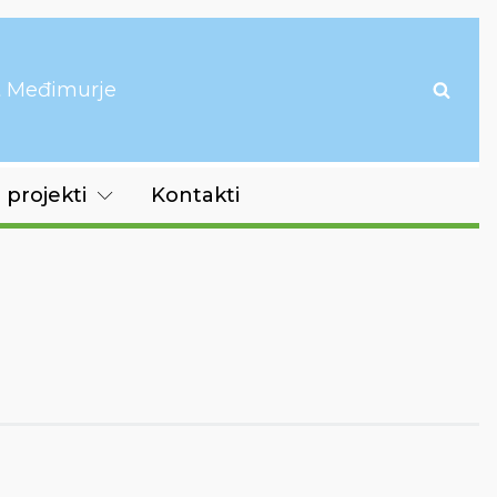
it Međimurje
 projekti
Kontakti