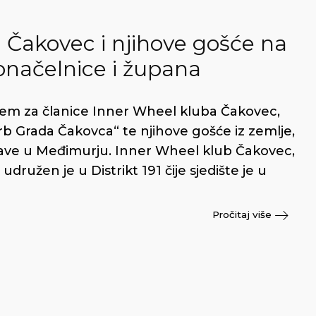
 Čakovec i njihove gošće na
onačelnice i župana
rijem za članice Inner Wheel kluba Čakovec,
rb Grada Čakovca“ te njihove gošće iz zemlje,
 borave u Međimurju. Inner Wheel klub Čakovec,
družen je u Distrikt 191 čije sjedište je u
Pročitaj više