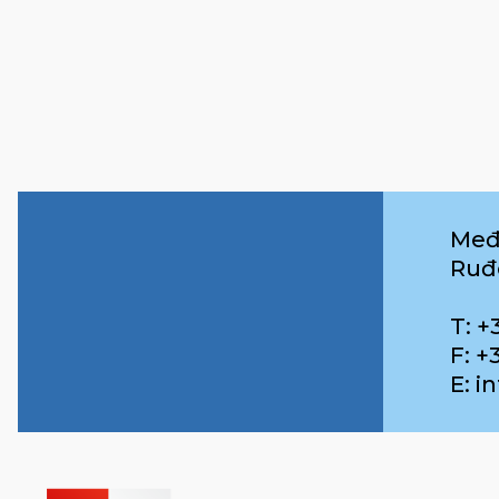
Međ
Ruđ
T: +
F: +
E: 