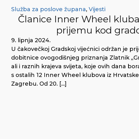
Služba za poslove župana
,
Vijesti
Članice Inner Wheel kluba
prijemu kod grad
9. lipnja 2024.
U čakovečkoj Gradskoj vijećnici održan je p
dobitnice ovogodišnjeg priznanja Zlatnik „G
ali i raznih krajeva svijeta, koje ovih dana
s ostalih 12 Inner Wheel klubova iz Hrvatske u
Zagrebu. Od 20. […]