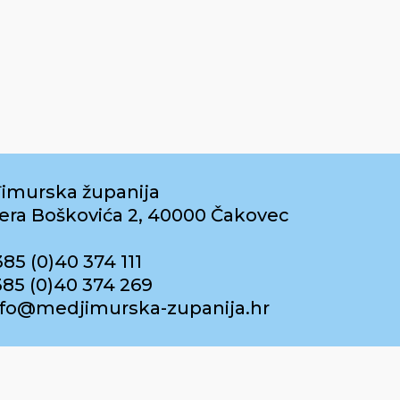
imurska županija
era Boškovića 2, 40000 Čakovec
385 (0)40 374 111
385 (0)40 374 269
info@medjimurska-zupanija.hr