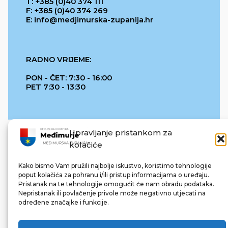
T: +385 (0)40 374 111
F: +385 (0)40 374 269
E: info@medjimurska-zupanija.hr
RADNO VRIJEME:
PON - ČET: 7:30 - 16:00
PET 7:30 - 13:30
Upravljanje pristankom za
kolačiće
Kako bismo Vam pružili najbolje iskustvo, koristimo tehnologije
poput kolačića za pohranu i/ili pristup informacijama o uređaju.
Pristanak na te tehnologije omogućit će nam obradu podataka.
REPUBLIKA HRVATSKA
Nepristanak ili povlačenje privole može negativno utjecati na
određene značajke i funkcije.