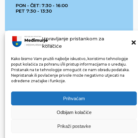
PON - ČET: 7:30 - 16:00
PET 7:30 - 13:30
Upravljanje pristankom za
kolačiće
Kako bismo Vam pružili najbolje iskustvo, koristimo tehnologije
poput kolačića za pohranu i/ili pristup informacijama o uređaju.
Pristanak na te tehnologije omogućit će nam obradu podataka.
REPUBLIKA HRVATSKA
Nepristanak ili povlačenje privole može negativno utjecati na
određene značajke i funkcije.
Prihvaćam
Odbijam kolačiće
© 2022 Međimurska županija. Sva prava pridržana.
Made with ❤ by bg & 3na3.
Prikaži postavke