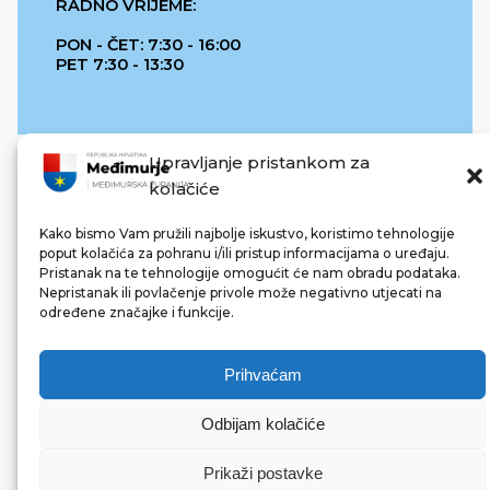
RADNO VRIJEME:
PON - ČET: 7:30 - 16:00
PET 7:30 - 13:30
Upravljanje pristankom za
kolačiće
Kako bismo Vam pružili najbolje iskustvo, koristimo tehnologije
poput kolačića za pohranu i/ili pristup informacijama o uređaju.
Pristanak na te tehnologije omogućit će nam obradu podataka.
REPUBLIKA HRVATSKA
Nepristanak ili povlačenje privole može negativno utjecati na
određene značajke i funkcije.
Prihvaćam
Odbijam kolačiće
© 2022 Međimurska županija. Sva prava pridržana.
Made with ❤ by bg & 3na3.
Prikaži postavke