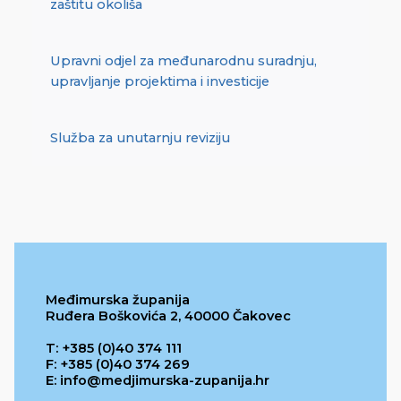
zaštitu okoliša
Upravni odjel za međunarodnu suradnju,
upravljanje projektima i investicije
Služba za unutarnju reviziju
Međimurska županija
Ruđera Boškovića 2, 40000 Čakovec
T: +385 (0)40 374 111
F: +385 (0)40 374 269
E: info@medjimurska-zupanija.hr