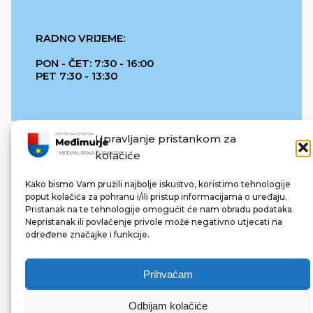
RADNO VRIJEME:
PON - ČET: 7:30 - 16:00
PET 7:30 - 13:30
Upravljanje pristankom za
kolačiće
Kako bismo Vam pružili najbolje iskustvo, koristimo tehnologije
poput kolačića za pohranu i/ili pristup informacijama o uređaju.
Pristanak na te tehnologije omogućit će nam obradu podataka.
REPUBLIKA HRVATSKA
Nepristanak ili povlačenje privole može negativno utjecati na
određene značajke i funkcije.
Prihvaćam
Odbijam kolačiće
© 2022 Međimurska županija. Sva prava pridržana.