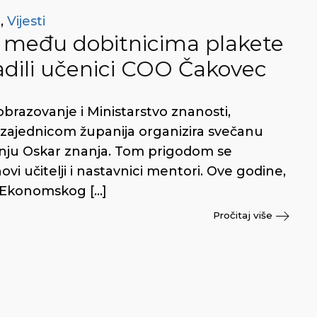
t
,
Vijesti
a među dobitnicima plakete
radili učenici COO Čakovec
brazovanje i Ministarstvo znanosti,
 zajednicom županija organizira svečanu
anju Oskar znanja. Tom prigodom se
ihovi učitelji i nastavnici mentori. Ove godine,
i Ekonomskog […]
Pročitaj više