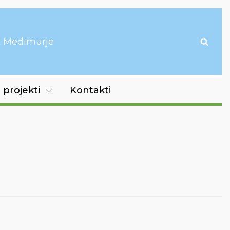
it Međimurje
 projekti
Kontakti