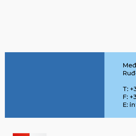
Međ
Ruđ
T: +
F: +
E: 