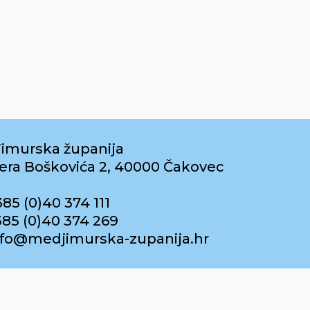
imurska županija
era Boškovića 2, 40000 Čakovec
385 (0)40 374 111
385 (0)40 374 269
info@medjimurska-zupanija.hr