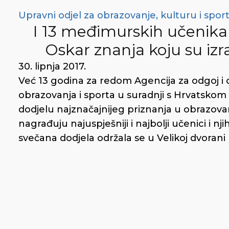
Upravni odjel za obrazovanje, kulturu i spor
I 13 međimurskih učenik
Oskar znanja koju su iz
30. lipnja 2017.
Već 13 godina za redom Agencija za odgoj i o
obrazovanja i sporta u suradnji s Hrvatskom
dodjelu najznačajnijeg priznanja u obrazov
nagrađuju najuspješniji i najbolji učenici i nj
svečana dodjela održala se u Velikoj dvoran