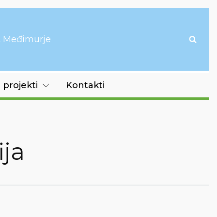
it Međimurje
 projekti
Kontakti
ija