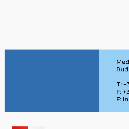
Međ
Ruđ
T: +
F: +
E: 