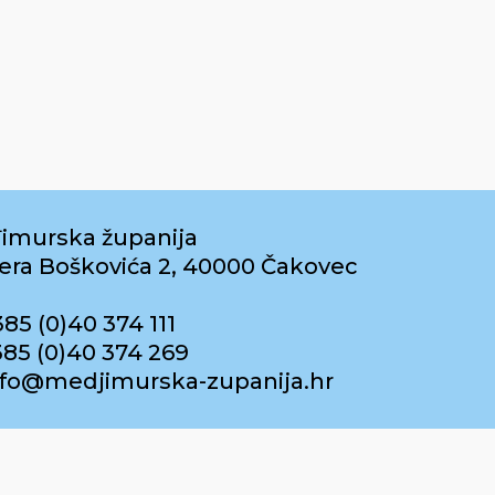
imurska županija
era Boškovića 2, 40000 Čakovec
385 (0)40 374 111
385 (0)40 374 269
info@medjimurska-zupanija.hr