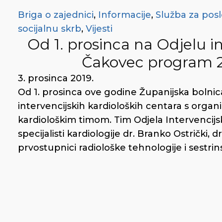
Briga o zajednici
,
Informacije
,
Služba za pos
socijalnu skrb
,
Vijesti
Od 1. prosinca na Odjelu i
Čakovec program 2
3. prosinca 2019.
Od 1. prosinca ove godine Županijska bolnic
intervencijskih kardioloških centara s orga
kardiološkim timom. Tim Odjela Intervencijs
specijalisti kardiologije dr. Branko Ostrički, d
prvostupnici radiološke tehnologije i sestri