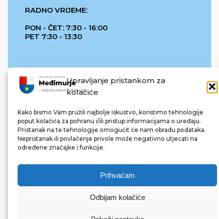
RADNO VRIJEME:
PON - ČET: 7:30 - 16:00
PET 7:30 - 13:30
Upravljanje pristankom za
kolačiće
Kako bismo Vam pružili najbolje iskustvo, koristimo tehnologije
poput kolačića za pohranu i/ili pristup informacijama o uređaju.
Pristanak na te tehnologije omogućit će nam obradu podataka.
REPUBLIKA HRVATSKA
Nepristanak ili povlačenje privole može negativno utjecati na
određene značajke i funkcije.
Prihvaćam
Odbijam kolačiće
© 2022 Međimurska županija. Sva prava pridržana.
Made with ❤ by bg & 3na3.