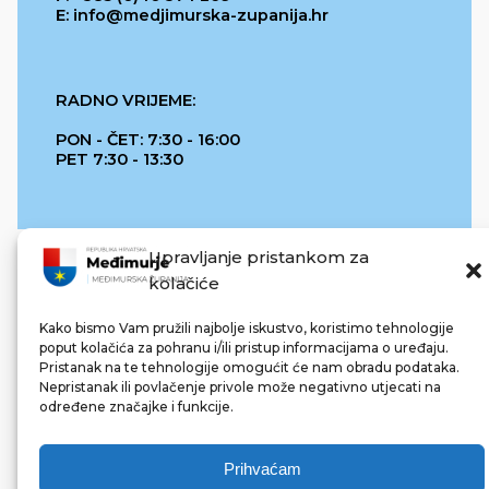
E: info@medjimurska-zupanija.hr
RADNO VRIJEME:
PON - ČET: 7:30 - 16:00
PET 7:30 - 13:30
Upravljanje pristankom za
kolačiće
Kako bismo Vam pružili najbolje iskustvo, koristimo tehnologije
poput kolačića za pohranu i/ili pristup informacijama o uređaju.
Pristanak na te tehnologije omogućit će nam obradu podataka.
REPUBLIKA HRVATSKA
Nepristanak ili povlačenje privole može negativno utjecati na
određene značajke i funkcije.
Prihvaćam