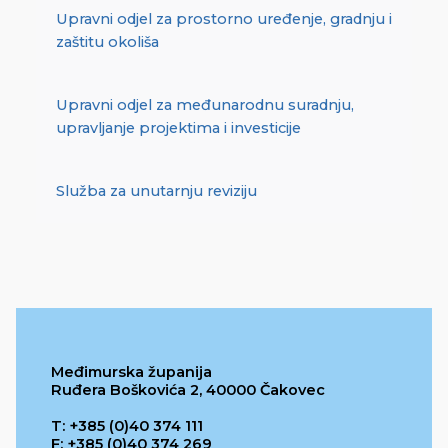
Upravni odjel za prostorno uređenje, gradnju i
zaštitu okoliša
Upravni odjel za međunarodnu suradnju,
upravljanje projektima i investicije
Služba za unutarnju reviziju
Međimurska županija
Ruđera Boškovića 2, 40000 Čakovec
T: +385 (0)40 374 111
F: +385 (0)40 374 269