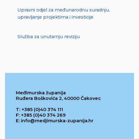
Upravni odjel za međunarodnu suradnju,
upravljanje projektima i investicije
Služba za unutarnju reviziju
Međimurska županija
Ruđera Boškovića 2, 40000 Čakovec
T: +385 (0)40 374 111
F: +385 (0)40 374 269
E: info@medjimurska-zupanija.hr