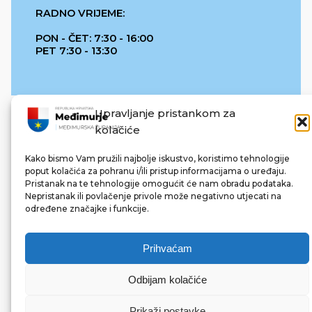
RADNO VRIJEME:
PON - ČET: 7:30 - 16:00
PET 7:30 - 13:30
Upravljanje pristankom za
kolačiće
Kako bismo Vam pružili najbolje iskustvo, koristimo tehnologije
poput kolačića za pohranu i/ili pristup informacijama o uređaju.
Pristanak na te tehnologije omogućit će nam obradu podataka.
REPUBLIKA HRVATSKA
Nepristanak ili povlačenje privole može negativno utjecati na
određene značajke i funkcije.
Prihvaćam
Odbijam kolačiće
© 2022 Međimurska županija. Sva prava pridržana.
Made with ❤ by bg & 3na3.
Prikaži postavke