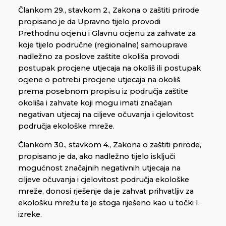
Člankom 29., stavkom 2., Zakona o zaštiti prirode
propisano je da Upravno tijelo provodi
Prethodnu ocjenu i Glavnu ocjenu za zahvate za
koje tijelo područne (regionalne) samouprave
nadležno za poslove zaštite okoliša provodi
postupak procjene utjecaja na okoliš ili postupak
ocjene o potrebi procjene utjecaja na okoliš
prema posebnom propisu iz područja zaštite
okoliša i zahvate koji mogu imati značajan
negativan utjecaj na ciljeve očuvanja i cjelovitost
područja ekološke mreže.
Člankom 30., stavkom 4., Zakona o zaštiti prirode,
propisano je da, ako nadležno tijelo isključi
mogućnost značajnih negativnih utjecaja na
ciljeve očuvanja i cjelovitost područja ekološke
mreže, donosi rješenje da je zahvat prihvatljiv za
ekološku mrežu te je stoga riješeno kao u točki I.
izreke.