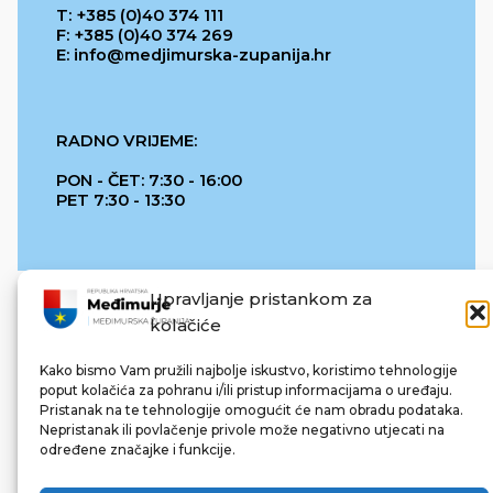
T: +385 (0)40 374 111
F: +385 (0)40 374 269
E: info@medjimurska-zupanija.hr
RADNO VRIJEME:
PON - ČET: 7:30 - 16:00
PET 7:30 - 13:30
Upravljanje pristankom za
kolačiće
Kako bismo Vam pružili najbolje iskustvo, koristimo tehnologije
poput kolačića za pohranu i/ili pristup informacijama o uređaju.
Pristanak na te tehnologije omogućit će nam obradu podataka.
REPUBLIKA HRVATSKA
Nepristanak ili povlačenje privole može negativno utjecati na
određene značajke i funkcije.