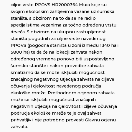
ciljne vrste PPOVS HR2000364 Mura koje su
svojim ekološkim zahtjevima vezane uz šumska
staništa, s obzirom na to da se ne radi o
specijalistima vezanima za točno određenu vrstu
drveća. S obzirom na ukupnu zastupljenost
staništa pogodnih za ciljne vrste navedenog
PPOVS (pogodna staništa u zoni između 1340 ha i
5800 ha) te da će na lokaciji zahvata nakon
određenog vremena ponovo biti uspostavljeno
šumsko stanište i nakon provedbe zahvata,
smatramo da se može isključiti mogućnost
značajnog negativnog utjecaja zahvata na ciljeve
očuvanja i cjelovitost navedenog područja
ekološke mreže. Prethodnom ocjenom zahvata
može se isključiti mogućnost značajnih
negativnih utjecaja na cjelovitost i ciljeve očuvanja
područja ekološke mreže te je ovaj zahvat
prihvatljiv i nije potrebno provesti Glavnu ocjenu
zahvata.