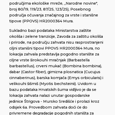
područjima ekološke mreže, ,,Narodne novine",
broj 80/19, 119/23, 87/25, 123/25), Posebnog
područja očuvanja značajnog za vrste i stanišne
tipove (PPOVS) HR2000364 Mura.
Sukladno bazi podataka Ministarstva zaštite
okoliša i zelene tranzicije, Zavoda za zaštitu okoliša
i prirode, na području zahvata nisu rasprostranjeni
ciljni stanišni tipovi PPOVS HR2000364 Mura, no
lokacija zahvala predstavlja pogodno stanište za
ciljne vrste širokouhi mračnjak (Barbastella
barbastellus), crveni mukač (Bombina bombina),
dabar (Castor fiber), gimizna plosnatica (Cucujus
cinnaberinus), barska komjača (Emys orbicularis) i
velikouhi šišmiš (Myotis bechsteinii). Uvidom u
bazu podataka Hrvatskih šuma vidljivo je da se
lokacija zahvata nalazi unutar gospodarske
jedinice Štrigova - Mursko Središće i prolazi kroz
odsjek 6a. Provedbom zahvata doći će do
privremene degradacije pogodnih staništa za