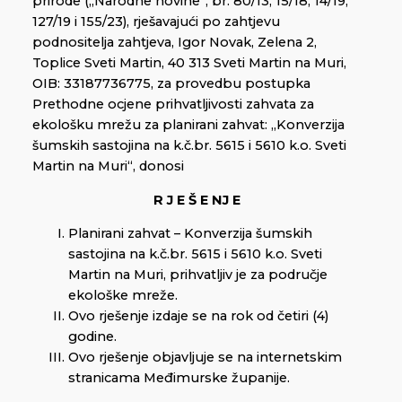
prirode („Narodne novine“, br. 80/13, 15/18, 14/19,
127/19 i 155/23), rješavajući po zahtjevu
podnositelja zahtjeva, Igor Novak, Zelena 2,
Toplice Sveti Martin, 40 313 Sveti Martin na Muri,
OIB: 33187736775, za provedbu postupka
Prethodne ocjene prihvatljivosti zahvata za
ekološku mrežu za planirani zahvat: „Konverzija
šumskih sastojina na k.č.br. 5615 i 5610 k.o. Sveti
Martin na Muri“, donosi
R J E Š E NJ E
Planirani zahvat – Konverzija šumskih
sastojina na k.č.br. 5615 i 5610 k.o. Sveti
Martin na Muri, prihvatljiv je za područje
ekološke mreže.
Ovo rješenje izdaje se na rok od četiri (4)
godine.
Ovo rješenje objavljuje se na internetskim
stranicama Međimurske županije.