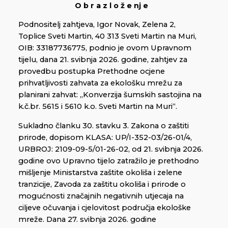
O b r a z l o ž e nj e
Podnositelj zahtjeva, Igor Novak, Zelena 2,
Toplice Sveti Martin, 40 313 Sveti Martin na Muri,
OIB: 33187736775, podnio je ovom Upravnom
tijelu, dana 21. svibnja 2026. godine, zahtjev za
provedbu postupka Prethodne ocjene
prihvatljivosti zahvata za ekološku mrežu za
planirani zahvat: „Konverzija šumskih sastojina na
k.č.br. 5615 i 5610 k.o. Sveti Martin na Muri“.
Sukladno članku 30. stavku 3. Zakona o zaštiti
prirode, dopisom KLASA: UP/I-352-03/26-01/4,
URBROJ: 2109-09-5/01-26-02, od 21. svibnja 2026.
godine ovo Upravno tijelo zatražilo je prethodno
mišljenje Ministarstva zaštite okoliša i zelene
tranzicije, Zavoda za zaštitu okoliša i prirode o
mogućnosti značajnih negativnih utjecaja na
ciljeve očuvanja i cjelovitost područja ekološke
mreže. Dana 27. svibnja 2026. godine