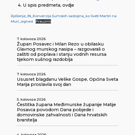
U spis predmeta, ovdje
Rješenje_IN_Konverzija šumskih sastojina_ko Sveti Martin na
Muri_signed
Preuzmi
7. kolovoza 2026.
Župan Posavec i Milan Rezo u obilasku
Glavnog murskog nasipa – razgovarali o
zaštiti od poplava i stanju vodnih resursa
tijekom sušnog razdoblja
7. kolovoza 2026.
Ususret blagdanu Velike Gospe, Općina Sveta
Marija proslavila svoj dan
5. kolovoza 2026.
Čestitka župana Međimurske županije Matije
Posavca povodom Dana pobjede i
domovinske zahvalnosti i Dana hrvatskih
branitelja
4. kolovoza 2026.