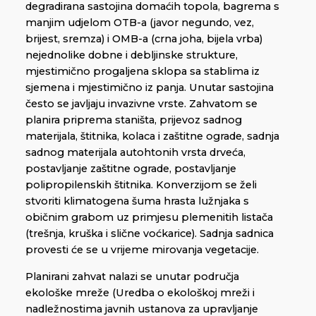
degradirana sastojina domaćih topola, bagrema s
manjim udjelom OTB-a (javor negundo, vez,
brijest, sremza) i OMB-a (crna joha, bijela vrba)
nejednolike dobne i debljinske strukture,
mjestimično progaljena sklopa sa stablima iz
sjemena i mjestimično iz panja. Unutar sastojina
često se javljaju invazivne vrste. Zahvatom se
planira priprema staništa, prijevoz sadnog
materijala, štitnika, kolaca i zaštitne ograde, sadnja
sadnog materijala autohtonih vrsta drveća,
postavljanje zaštitne ograde, postavljanje
polipropilenskih štitnika. Konverzijom se želi
stvoriti klimatogena šuma hrasta lužnjaka s
običnim grabom uz primjesu plemenitih listača
(trešnja, kruška i slične voćkarice). Sadnja sadnica
provesti će se u vrijeme mirovanja vegetacije.
Planirani zahvat nalazi se unutar područja
ekološke mreže (Uredba o ekološkoj mreži i
nadležnostima javnih ustanova za upravljanje