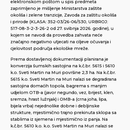
elektronskom poštom u spis predmeta
zaprimljeno je mišljenje Ministarstva zaštite
okoliša i zelene tranzicije, Zavoda za zaštitu okoliša
i prirode (KLASA: 352-03/26-06/530, URBROJ:
517-08-3-2-3-26-2 od 27. svibnja 2026. godine), u
kojem se navodi da provedba zahvata neće
značajno negativno utjecati na ciljeve očuvanja i
cjelovitost područja ekološke mreže.
Prema dostavljenoj dokumentaciji planirana je
konverzija šumskih sastojina na k.č.br. 5615 i 5610
k.o. Sveti Martin na Muri površine 2,3 ha. Na k.č.br.
5615 k.o. Sveti Martin na Muri nalazi se degradirana
sastojina domaćih topola, bagrema s manjim
udjelom OTB-a (javor negundo, vez, brijest, klen,
sremza, hrast lužnjak) i OMB-a (crna joha, lipa,
bijela vrba) nejednolike dobne i debljinske
strukture, mjestimično trajno prekinuta sklopa sa
stablima iz sjemena i mjestimično iz panja. Na
k.č.br. 5610 k.o. k.o. Sveti Martin na Muri nalazi se