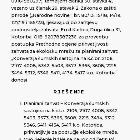
09161580297), temeljem članka 30. stavka 4.,
vezano uz članak 29. stavak 2. Zakona o zaštiti
prirode („Narodne novine“, br. 80/13, 15/18, 14/19,
127/19 i 155/23), rješavajući po zahtjevu
podnositelja zahvata, Emil Karloci, Duga ulica 31,
Kotoriba, OIB: 92078587236, za provedbu
postupka Prethodne ocjene prihvatljivosti
zahvata za ekološku mrežu za planirani zahvat:
„Konverzija šumskih sastojina na k.č.br. 2106,
2107, 4008, 5342, 5403, 3573, 5365, 3608, 2215,
3494, 5312, 5346, 5411, 4134, 5417 k.o. Kotoriba“,
donosi
R J E Š E NJ E
Planirani zahvat – Konverzija šumskih
sastojina na k.č.br. 2106, 2107, 4008, 5342,
5403, 3573, 5365, 3608, 2215, 3494, 5312,
5346, 5411, 4134, 5417 k.o. Kotoriba,
prihvatljiv je za područje ekološke mreže.
Ovo rješenje izdaje se na rok od četiri (4)