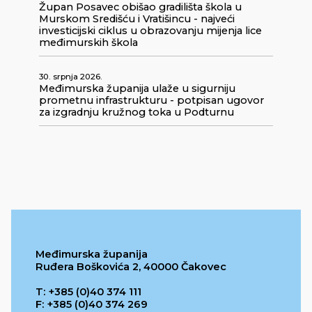
Župan Posavec obišao gradilišta škola u
Murskom Središću i Vratišincu - najveći
investicijski ciklus u obrazovanju mijenja lice
međimurskih škola
30. srpnja 2026.
Međimurska županija ulaže u sigurniju
prometnu infrastrukturu - potpisan ugovor
za izgradnju kružnog toka u Podturnu
Međimurska županija
Ruđera Boškovića 2, 40000 Čakovec
T: +385 (0)40 374 111
F: +385 (0)40 374 269