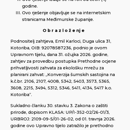
godine.
Ovo rješenje objavljuje se na internetskim
stranicama Međimurske županije.
O b r a z l o ž e nj e
Podnositelj zahtjeva, Emil Karloci, Duga ulica 31,
Kotoriba, OIB: 92078587236, podnio je ovom
Upravnom tijelu, dana 31. ožujka 2026. godine,
zahtjev za provedbu postupka Prethodne ocjene
prihvatljivosti zahvata za ekološku mrežu za
planirani zahvat: „Konverzija šumskih sastojina na
k.č.br. 2106, 2107, 4008, 5342, 5403, 3573, 5365,
3608, 2215, 3494, 5312, 5346, 5411, 4134, 5417 k.o.
Kotoriba“.
Sukladno članku 30. stavku 3. Zakona o zaštiti
prirode, dopisom KLASA: UP/I-352-02/26-01/3,
URBROJ: 2109-09-5/01-26-02, od 01. travnja 2026.
godine ovo Upravno tijelo zatražilo je prethodno