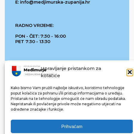
E: info@medjimurska-zupanija.hr
RADNO VRIJEME:
PON - ČET: 7:30 - 16:00
PET 7:30 - 13:30
Upravljanje pristankom za
kolačiće
Kako bismo Vam pružili najbolje iskustvo, koristimo tehnologije
poput kolačića za pohranu i/ili pristup informacijama o uređaju.
Pristanak na te tehnologije omogućit će nam obradu podataka.
REPUBLIKA HRVATSKA
Nepristanak ili povlačenje privole može negativno utjecati na
određene značajke i funkcije.
Prihvaćam