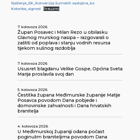
Rješenje_EK_Konverzija šumskih sastojina_ko
Kotoriba_signed
Preuzmi
7. kolovoza 2026.
Župan Posavec i Milan Rezo u obilasku
Glavnog murskog nasipa – razgovarali o
zaštiti od poplava i stanju vodnih resursa
tijekom sušnog razdoblja
7. kolovoza 2026.
Ususret blagdanu Velike Gospe, Općina Sveta
Marija proslavila svoj dan
5. kolovoza 2026.
Čestitka župana Međimurske županije Matije
Posavca povodom Dana pobjede i
domovinske zahvalnosti i Dana hrvatskih
branitelja
4. kolovoza 2026.
U Međimurskoj županiji odana počast
poginulim braniteljima povodom Dana