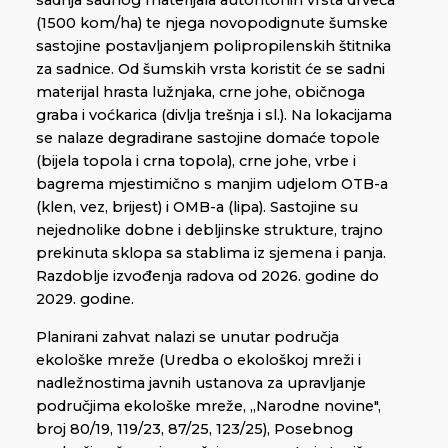
sadnja sadnog materijala autohtonih vrsta drveća
(1500 kom/ha) te njega novopodignute šumske
sastojine postavljanjem polipropilenskih štitnika
za sadnice. Od šumskih vrsta koristit će se sadni
materijal hrasta lužnjaka, crne johe, običnoga
graba i voćkarica (divlja trešnja i sl.). Na lokacijama
se nalaze degradirane sastojine domaće topole
(bijela topola i crna topola), crne johe, vrbe i
bagrema mjestimično s manjim udjelom OTB-a
(klen, vez, brijest) i OMB-a (lipa). Sastojine su
nejednolike dobne i debljinske strukture, trajno
prekinuta sklopa sa stablima iz sjemena i panja.
Razdoblje izvođenja radova od 2026. godine do
2029. godine.
Planirani zahvat nalazi se unutar područja
ekološke mreže (Uredba o ekološkoj mreži i
nadležnostima javnih ustanova za upravljanje
područjima ekološke mreže, ,,Narodne novine",
broj 80/19, 119/23, 87/25, 123/25), Posebnog