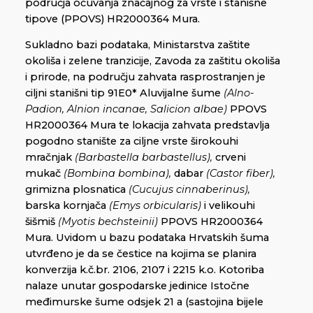
područja očuvanja značajnog za vrste i stanišne
tipove (PPOVS) HR2000364 Mura.
Sukladno bazi podataka, Ministarstva zaštite
okoliša i zelene tranzicije, Zavoda za zaštitu okoliša
i prirode, na području zahvata rasprostranjen je
ciljni stanišni tip 91E0* Aluvijalne šume
(Alno-
Padion, Alnion incanae, Salicion albae)
PPOVS
HR2000364 Mura te lokacija zahvata predstavlja
pogodno stanište za ciljne vrste širokouhi
mračnjak
(Barbastella barbastellus),
crveni
mukač
(Bombina bombina),
dabar
(Castor fiber),
grimizna plosnatica
(Cucujus
cinnaberinus),
barska kornjača
(Emys orbicularis)
i velikouhi
šišmiš
(Myotis bechsteinii)
PPOVS HR2000364
Mura. Uvidom u bazu podataka Hrvatskih šuma
utvrđeno je da se čestice na kojima se planira
konverzija k.č.br. 2106, 2107 i 2215 k.o. Kotoriba
nalaze unutar gospodarske jedinice Istočne
međimurske šume odsjek 21 a (sastojina bijele