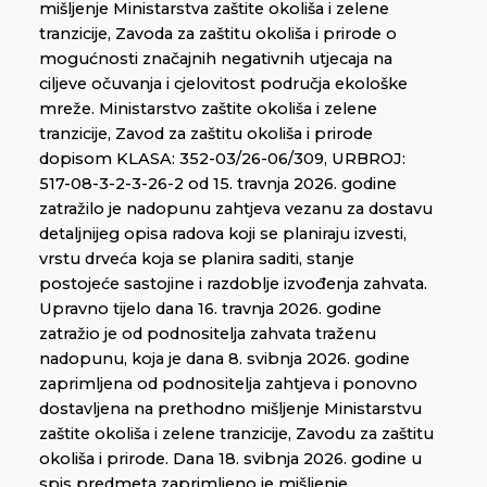
mišljenje Ministarstva zaštite okoliša i zelene
tranzicije, Zavoda za zaštitu okoliša i prirode o
mogućnosti značajnih negativnih utjecaja na
ciljeve očuvanja i cjelovitost područja ekološke
mreže. Ministarstvo zaštite okoliša i zelene
tranzicije, Zavod za zaštitu okoliša i prirode
dopisom KLASA: 352-03/26-06/309, URBROJ:
517-08-3-2-3-26-2 od 15. travnja 2026. godine
zatražilo je nadopunu zahtjeva vezanu za dostavu
detaljnijeg opisa radova koji se planiraju izvesti,
vrstu drveća koja se planira saditi, stanje
postojeće sastojine i razdoblje izvođenja zahvata.
Upravno tijelo dana 16. travnja 2026. godine
zatražio je od podnositelja zahvata traženu
nadopunu, koja je dana 8. svibnja 2026. godine
zaprimljena od podnositelja zahtjeva i ponovno
dostavljena na prethodno mišljenje Ministarstvu
zaštite okoliša i zelene tranzicije, Zavodu za zaštitu
okoliša i prirode. Dana 18. svibnja 2026. godine u
spis predmeta zaprimljeno je mišljenje