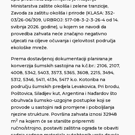
Ministarstva zaštite okoliša i zelene tranzicije,
Zavoda za zaštitu okoliša i prirode (KLASA: 352-
03/26-06/309, URBROJ: 517-08-3-2-3-26-4 od 14.
svibnja 2026. godine), u kojem se navodi da
provedba zahvata neće značajno negativno
utjecati na ciljeve očuvanja i cjelovitost područja
ekološke mreže.
Prema dostavljenoj dokumentaciji planirana je
konverzija šumskih sastojina na k.č.br.: 2106, 2107,
4008, 5342, 5403, 3573, 5365, 3608, 2215, 3494,
5312, 5346, 5411, 4134, 5417 k.o. Kotoriba na
području šumskih predjela Levakovica, Pri brodu,
Poštovica, Siladijev kut, Argentina i Nađardov što
obuhvaća šumsko-uzgojne postupke koji se
provode u sastojini radi promjene i poboljšanja
njezine strukture. Površina zahvata iznosi 32948
2
m
na kojem će se stanište pripremiti
ručno/strojno, postaviti zaštitna ograda te obaviti