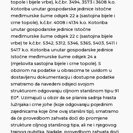
topole i bijele vrbe), k.č.br. 3494, 3573 i 3608 k.o.
Kotoriba unutar gospodarske jedinice Istočne
međimurske šume odsjek 22 a (sastojina bijele i
crne topole), k.č.br. 4008 i 4134 k.o. Kotoriba
unutar gospodarske jedinice Istočne
međimurske šume odsjek 22 c (sastojina bijele
vrbe) te k.č.br. 5342, 5312, 5346, 5365, 5403, 5411 i
5417 k.o. Kotoriba unutar gospodarske jedinice
Istočne međimurske šume odsjek 24 a
(mješovita sastojina bijele i crne topole). S
obzirom na podatke u obrascima te uvidom u
dostavljenu dokumentaciju i dostupne podatke
smatramo da navedeni odsjeci svojom
strukturom odgovaraju ciljnom stanišnom tipu 91
E0*. Uzimajući u obzir da se planira sadnja hrasta
lužnjaka i crne johe (koje odgovaraju pojedinim
zajednicama koje čine ovaj stanišni tip), smatramo
da će provedbom zahvata doći do promjene
strukture ciljnog stanišnog tipa, ali ne i njegovog
trajnog gubitka. Nadalje, provedbom zahvata doći