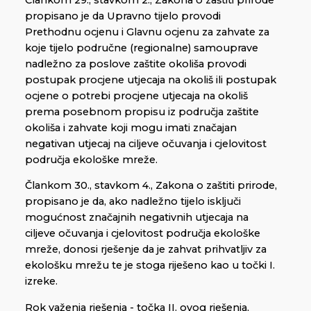
propisano je da Upravno tijelo provodi
Prethodnu ocjenu i Glavnu ocjenu za zahvate za
koje tijelo područne (regionalne) samouprave
nadležno za poslove zaštite okoliša provodi
postupak procjene utjecaja na okoliš ili postupak
ocjene o potrebi procjene utjecaja na okoliš
prema posebnom propisu iz područja zaštite
okoliša i zahvate koji mogu imati značajan
negativan utjecaj na ciljeve očuvanja i cjelovitost
područja ekološke mreže.
Člankom 30., stavkom 4., Zakona o zaštiti prirode,
propisano je da, ako nadležno tijelo isključi
mogućnost značajnih negativnih utjecaja na
ciljeve očuvanja i cjelovitost područja ekološke
mreže, donosi rješenje da je zahvat prihvatljiv za
ekološku mrežu te je stoga riješeno kao u točki I.
izreke.
Rok važenja rješenja - točka II. ovog rješenja,