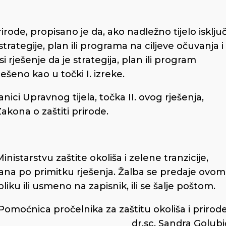
rode, propisano je da, ako nadležno tijelo isključ
rategije, plan ili programa na ciljeve očuvanja i
 rješenje da je strategija, plan ili program
ješeno kao u točki I. izreke.
ici Upravnog tijela, točka II. ovog rješenja,
akona o zaštiti prirode.
inistarstvu zaštite okoliša i zelene tranzicije,
ana po primitku rješenja. Žalba se predaje ovom
u ili usmeno na zapisnik, ili se šalje poštom.
Pomoćnica pročelnika za zaštitu okoliša i prirode
dr.sc. Sandra Golubi