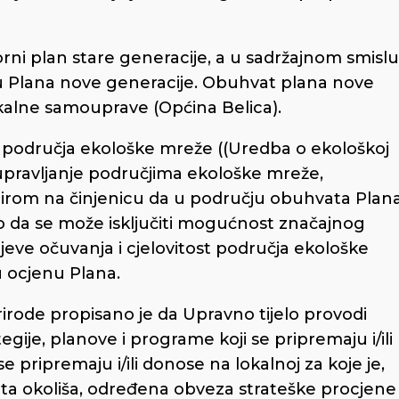
rni plan stare generacije, a u sadržajnom smislu
du Plana nove generacije. Obuhvat plana nove
lokalne samouprave (Općina Belica).
 područja ekološke mreže ((Uredba o ekološkoj
upravljanje područjima ekološke mreže,
bzirom na činjenicu da u području obuhvata Plan
da se može isključiti mogućnost značajnog
eve očuvanja i cjelovitost područja ekološke
 ocjenu Plana.
irode propisano je da Upravno tijelo provodi
ije, planove i programe koji se pripremaju i/ili
se pripremaju i/ili donose na lokalnoj za koje je,
ta okoliša, određena obveza strateške procjene