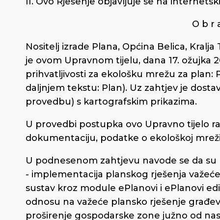
II. Ovo Rješenje objavljuje se na interne
O b r a
Nositelj izrade Plana, Općina Belica, Kralj
je ovom Upravnom tijelu, dana 17. ožujka 
prihvatljivosti za ekološku mrežu za plan:
daljnjem tekstu: Plan). Uz zahtjev je dosta
provedbu) s kartografskim prikazima.
U provedbi postupka ovo Upravno tijelo ra
dokumentaciju, podatke o ekološkoj mreži t
U podnesenom zahtjevu navode se da su r
- implementacija planskog rješenja važeć
sustav kroz module ePlanovi i ePlanovi ed
odnosu na važeće plansko rješenje građev
proširenje gospodarske zone južno od nase