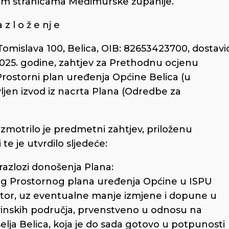
tskim stranicama Međimurske županije.
 z l o ž e nj e
a Tomislava 100, Belica, OIB: 82653423700, dostavi
2025. godine, zahtjev za Prethodnu ocjenu
 Prostorni plan uređenja Općine Belica (u
vljen izvod iz nacrta Plana (Odredbe za
zmotrilo je predmetni zahtjev, priloženu
e je utvrdilo sljedeće:
azlozi donošenja Plana:
eg Prostornog plana uređenja Općine u ISPU
itor, uz eventualne manje izmjene i dopune u
inskih područja, prvenstveno u odnosu na
lja Belica, koja je do sada gotovo u potpunosti