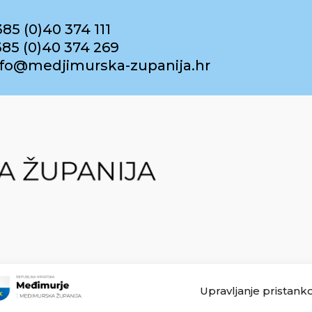
385 (0)40 374 111
385 (0)40 374 269
info@medjimurska-zupanija.hr
Upravljanje pristank