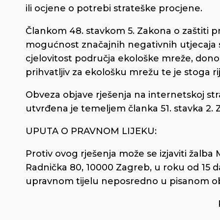
ili ocjene o potrebi strateške procjene.
Člankom 48. stavkom 5. Zakona o zaštiti pri
mogućnost značajnih negativnih utjecaja st
cjelovitost područja ekološke mreže, donosi
prihvatljiv za ekološku mrežu te je stoga ri
Obveza objave rješenja na internetskoj stran
utvrđena je temeljem članka 51. stavka 2. Z
UPUTA O PRAVNOM LIJEKU:
Protiv ovog rješenja može se izjaviti žalba M
Radnička 80, 10000 Zagreb, u roku od 15 d
upravnom tijelu neposredno u pisanom oblik