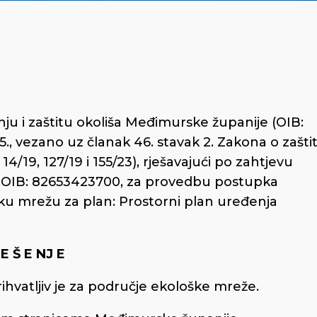
ju i zaštitu okoliša Međimurske županije (OIB:
., vezano uz članak 46. stavak 2. Zakona o zaštit
14/19, 127/19 i 155/23), rješavajući po zahtjevu
ca, OIB: 82653423700, za provedbu postupka
šku mrežu za plan: Prostorni plan uređenja
 E Š E NJ E
ihvatljiv je za područje ekološke mreže.