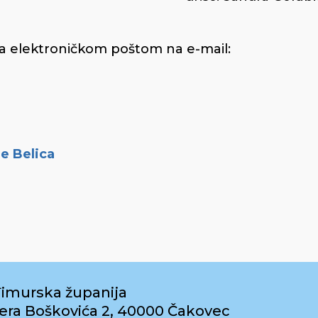
lica elektroničkom poštom na e-mail:
e Belica
imurska županija
era Boškovića 2, 40000 Čakovec