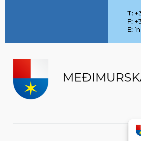
T: +
F: +
E: 