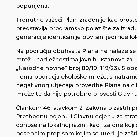
popunjena.
Trenutno važeći Plan izrađen je kao prosto
predstavlja programsko polazište za izra
generacije identičan je površini jedinice 
Na području obuhvata Plana ne nalaze se
mreži i nadležnostima javnih ustanova za 
„Narodne novine“ broj 80/19, 119/23). S o
nema područja ekološke mreže, smatramo 
negativnog utjecaja provedbe Plana na cilj
mreže te da nije potrebno provesti Glavnu
Člankom 46. stavkom 2. Zakona o zaštiti pr
Prethodnu ocjenu i Glavnu ocjenu za strateg
donose na lokalnoj razini, kao i za one koji 
posebnim propisom kojim se uređuje zašti