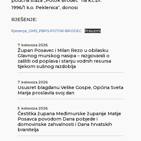
poučna staza „Potok Brodec“ na k.č.br.
1996/1 k.o. Peklenica“, donosi
RJEŠENJE:
Rjesenje_GMS_PBPS-POTOK-BRODEC
Preuzmi
7. kolovoza 2026.
Župan Posavec i Milan Rezo u obilasku
Glavnog murskog nasipa – razgovarali o
zaštiti od poplava i stanju vodnih resursa
tijekom sušnog razdoblja
7. kolovoza 2026.
Ususret blagdanu Velike Gospe, Općina Sveta
Marija proslavila svoj dan
5. kolovoza 2026.
Čestitka župana Međimurske županije Matije
Posavca povodom Dana pobjede i
domovinske zahvalnosti i Dana hrvatskih
branitelja