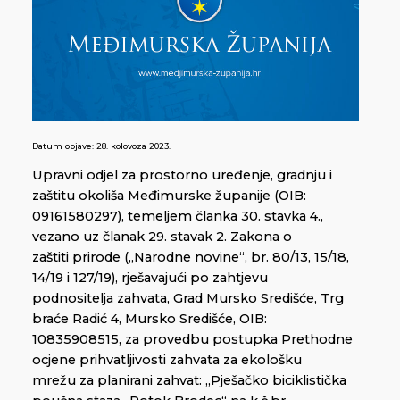
Datum objave:
28. kolovoza 2023.
Upravni odjel za prostorno uređenje, gradnju i
zaštitu okoliša Međimurske županije (OIB:
09161580297), temeljem članka 30. stavka 4.,
vezano uz članak 29. stavak 2. Zakona o
zaštiti prirode („Narodne novine“, br. 80/13, 15/18,
14/19 i 127/19), rješavajući po zahtjevu
podnositelja zahvata, Grad Mursko Središće, Trg
braće Radić 4, Mursko Središće, OIB:
10835908515, za provedbu postupka Prethodne
ocjene prihvatljivosti zahvata za ekološku
mrežu za planirani zahvat: „Pješačko biciklistička