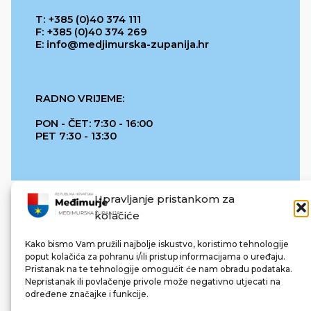
T: +385 (0)40 374 111
F: +385 (0)40 374 269
E: info@medjimurska-zupanija.hr
RADNO VRIJEME:
PON - ČET: 7:30 - 16:00
PET 7:30 - 13:30
Upravljanje pristankom za
kolačiće
Kako bismo Vam pružili najbolje iskustvo, koristimo tehnologije
poput kolačića za pohranu i/ili pristup informacijama o uređaju.
Pristanak na te tehnologije omogućit će nam obradu podataka.
REPUBLIKA HRVATSKA
Nepristanak ili povlačenje privole može negativno utjecati na
određene značajke i funkcije.