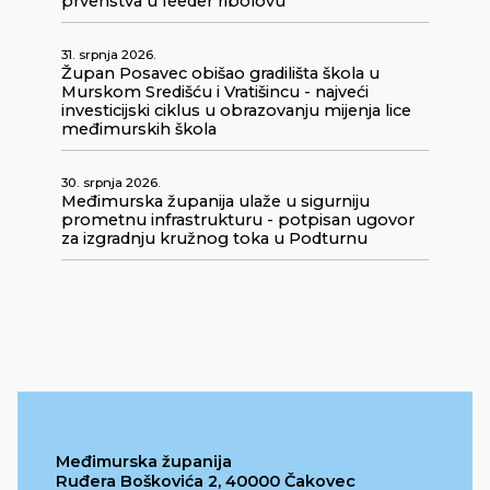
prvenstva u feeder ribolovu
31. srpnja 2026.
Župan Posavec obišao gradilišta škola u
Murskom Središću i Vratišincu - najveći
investicijski ciklus u obrazovanju mijenja lice
međimurskih škola
30. srpnja 2026.
Međimurska županija ulaže u sigurniju
prometnu infrastrukturu - potpisan ugovor
za izgradnju kružnog toka u Podturnu
Međimurska županija
Ruđera Boškovića 2, 40000 Čakovec