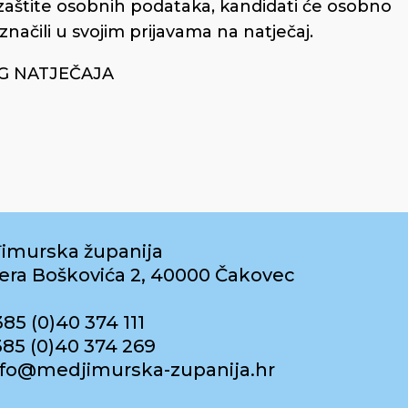
 zaštite osobnih podataka, kandidati će osobno
načili u svojim prijavama na natječaj.
G NATJEČAJA
imurska županija
era Boškovića 2, 40000 Čakovec
385 (0)40 374 111
385 (0)40 374 269
info@medjimurska-zupanija.hr