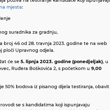
a poziva na testiranje kandidate koji ispunjavaj
dna mjesta
:
đenje
nog suradnika za gradnju,
a broj 46 od 28. travnja 2023. godine te na web
 ploči Upravnog odjela.
žat će se
5. lipnja 2023. godine (ponedjeljak)
, u
kovec, Ruđera Boškovića 2, s početkom u
9,00
e 50% bodova iz pisanog dijela testiranja, obavit
ovodi se s kandidatima koji ispunjavaju