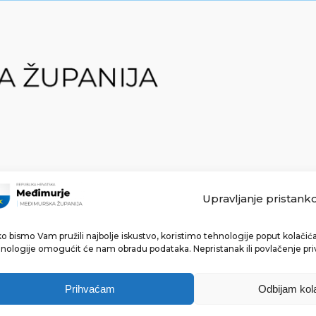
Upravljanje pristank
o bismo Vam pružili najbolje iskustvo, koristimo tehnologije poput kolačića 
Made with ❤ by bg & 3na3.
nologije omogućit će nam obradu podataka. Nepristanak ili povlačenje pri
Prihvaćam
Odbijam kol