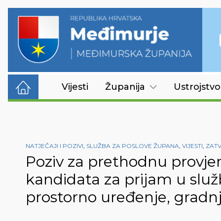
Vijesti
Županija
Ustrojstvo
NATJEČAJI I POZIVI
,
SLUŽBA ZA POSLOVE ŽUPANA
,
VIJESTI
,
ZAT
Poziv za prethodnu provjer
kandidata za prijam u služ
prostorno uređenje, gradnju