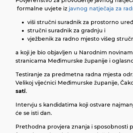
Povjerenstvo za provođenje javnog natječaj
formalne uvjete iz
javnog natječaja za ra
viši stručni suradnik za prostorno ure
stručni suradnik za gradnju i
vježbenik za radno mjesto višeg struč
a koji je bio objavljen u Narodnim novinam
stranicama Međimurske županije i oglasnoj
Testiranje za predmetna radna mjesta odr
Velikoj vijećnici Međimurske županije, Ča
sati
.
Intervju s kandidatima koji ostvare najmanj
će se isti dan.
Prethodna provjera znanja i sposobnosti pr