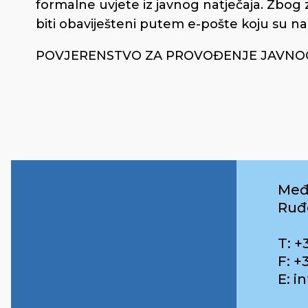
formalne uvjete iz javnog natječaja. Zbog
biti obaviješteni putem e-pošte koju su naz
POVJERENSTVO ZA PROVOĐENJE JAVNO
Međ
Ruđ
T: +
F: +
E: 