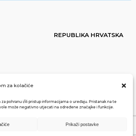
REPUBLIKA HRVATSKA
om za kolačiće
za pohranu i/ili pristup informacijama o uređaju. Pristanak na te
vole može negativno utjecati na određene značajke i funkcije.
ačiće
Prikaži postavke