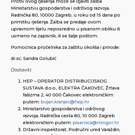
Protiv ovog rješenja može se izjaviti žalba
Ministarstvu gospodarstva i održivog razvoja,
Radnička 80, 10000 Zagreb, u roku od 15 dana po
primitku rješenja. Žalba se predaje ovom
upravnom tijelu neposredno u pisanom obliku ili
usmeno na zapisnik, ili se šalje poštom.
Pomoćnica pročelnika za zaštitu okoliša i prirode:
dr.sc. Sandra Golubić
Dostaviti:
HEP – OPERATOR DISTRIBUCIJSKOG
SUSTAVA d.o.o., ELEKTRA ČAKOVEC, Žrtava
fašizma 2, 40 000 Čakovec elektroničkim
putem:
bojan.kranjec@hep.hr
Ministarstvo gospodarstva i održivog
razvoja, Radnička cesta 80, 10 000 Zagreb
elektroničkim putem:
pisarnica@mingor.hr
Državni inspektorat, Područni ured Varaždin,