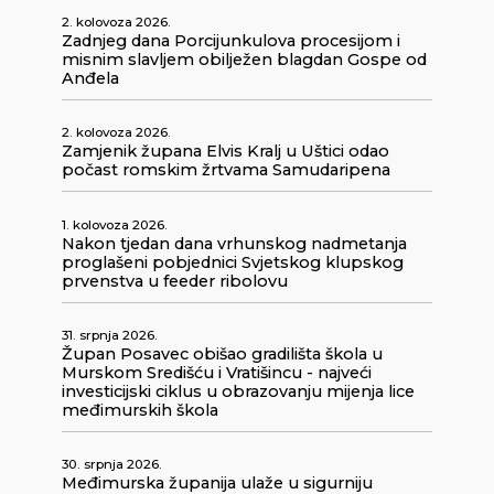
2. kolovoza 2026.
Zadnjeg dana Porcijunkulova procesijom i
misnim slavljem obilježen blagdan Gospe od
Anđela
2. kolovoza 2026.
Zamjenik župana Elvis Kralj u Uštici odao
počast romskim žrtvama Samudaripena
1. kolovoza 2026.
Nakon tjedan dana vrhunskog nadmetanja
proglašeni pobjednici Svjetskog klupskog
prvenstva u feeder ribolovu
31. srpnja 2026.
Župan Posavec obišao gradilišta škola u
Murskom Središću i Vratišincu - najveći
investicijski ciklus u obrazovanju mijenja lice
međimurskih škola
30. srpnja 2026.
Međimurska županija ulaže u sigurniju