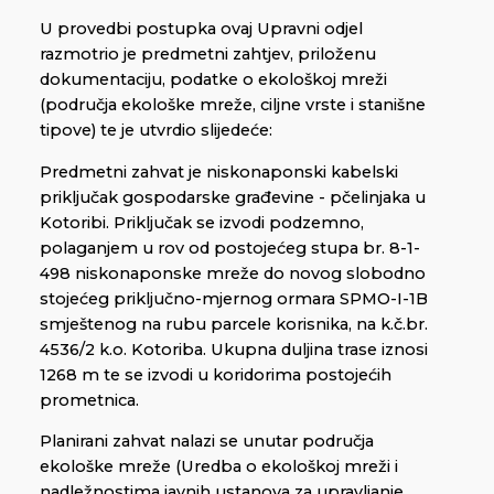
U provedbi postupka ovaj Upravni odjel
razmotrio je predmetni zahtjev, priloženu
dokumentaciju, podatke o ekološkoj mreži
(područja ekološke mreže, ciljne vrste i stanišne
tipove) te je utvrdio slijedeće:
Predmetni zahvat je niskonaponski kabelski
priključak gospodarske građevine - pčelinjaka u
Kotoribi. Priključak se izvodi podzemno,
polaganjem u rov od postojećeg stupa br. 8-1-
498 niskonaponske mreže do novog slobodno
stojećeg priključno-mjernog ormara SPMO-I-1B
smještenog na rubu parcele korisnika, na k.č.br.
4536/2 k.o. Kotoriba. Ukupna duljina trase iznosi
1268 m te se izvodi u koridorima postojećih
prometnica.
Planirani zahvat nalazi se unutar područja
ekološke mreže (Uredba o ekološkoj mreži i
nadležnostima javnih ustanova za upravljanje