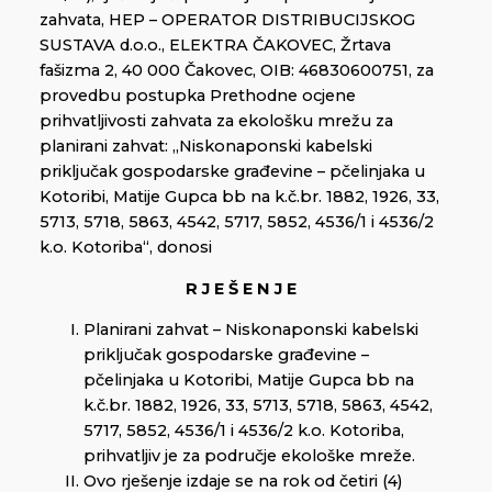
zahvata, HEP – OPERATOR DISTRIBUCIJSKOG
SUSTAVA d.o.o., ELEKTRA ČAKOVEC, Žrtava
fašizma 2, 40 000 Čakovec, OIB: 46830600751, za
provedbu postupka Prethodne ocjene
prihvatljivosti zahvata za ekološku mrežu za
planirani zahvat: „Niskonaponski kabelski
priključak gospodarske građevine – pčelinjaka u
Kotoribi, Matije Gupca bb na k.č.br. 1882, 1926, 33,
5713, 5718, 5863, 4542, 5717, 5852, 4536/1 i 4536/2
k.o. Kotoriba“, donosi
R J E Š E N J E
Planirani zahvat – Niskonaponski kabelski
priključak gospodarske građevine –
pčelinjaka u Kotoribi, Matije Gupca bb na
k.č.br. 1882, 1926, 33, 5713, 5718, 5863, 4542,
5717, 5852, 4536/1 i 4536/2 k.o. Kotoriba,
prihvatljiv je za područje ekološke mreže.
Ovo rješenje izdaje se na rok od četiri (4)