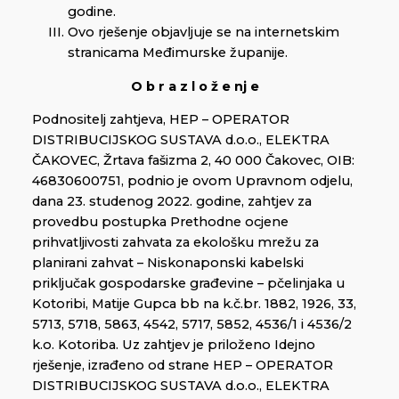
godine.
Ovo rješenje objavljuje se na internetskim
stranicama Međimurske županije.
O b r a z l o ž e nj e
Podnositelj zahtjeva, HEP – OPERATOR
DISTRIBUCIJSKOG SUSTAVA d.o.o., ELEKTRA
ČAKOVEC, Žrtava fašizma 2, 40 000 Čakovec, OIB:
46830600751, podnio je ovom Upravnom odjelu,
dana 23. studenog 2022. godine, zahtjev za
provedbu postupka Prethodne ocjene
prihvatljivosti zahvata za ekološku mrežu za
planirani zahvat – Niskonaponski kabelski
priključak gospodarske građevine – pčelinjaka u
Kotoribi, Matije Gupca bb na k.č.br. 1882, 1926, 33,
5713, 5718, 5863, 4542, 5717, 5852, 4536/1 i 4536/2
k.o. Kotoriba. Uz zahtjev je priloženo Idejno
rješenje, izrađeno od strane HEP – OPERATOR
DISTRIBUCIJSKOG SUSTAVA d.o.o., ELEKTRA