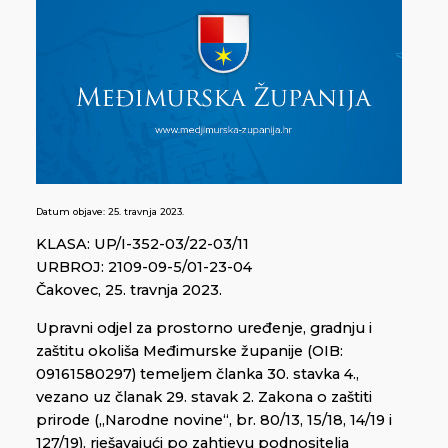
Datum objave:
25. travnja 2023.
KLASA: UP/I-352-03/22-03/11
URBROJ: 2109-09-5/01-23-04
Čakovec, 25. travnja 2023.
Upravni odjel za prostorno uređenje, gradnju i
zaštitu okoliša Međimurske županije (OIB:
09161580297) temeljem članka 30. stavka 4.,
vezano uz članak 29. stavak 2. Zakona o zaštiti
prirode („Narodne novine“, br. 80/13, 15/18, 14/19 i
127/19), rješavajući po zahtjevu podnositelja