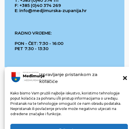
T: +385 (0)40 374 111
F: +385 (0)40 374 269
E: info@medjimurska-zupanija.hr
RADNO VRIJEME:
PON - ČET: 7:30 - 16:00
PET 7:30 - 13:30
Upravljanje pristankom za
kolačiće
Kako bismo Vam pružili najbolje iskustvo, koristimo tehnologije
poput kolačića za pohranu i/ili pristup informacijama o uređaju.
Pristanak na te tehnologije omogućit će nam obradu podataka.
REPUBLIKA HRVATSKA
Nepristanak ili povlačenje privole može negativno utjecati na
određene značajke i funkcije.