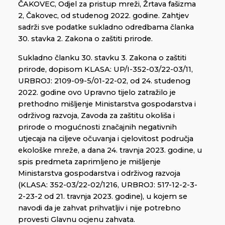
ČAKOVEC, Odjel za pristup mreži, Žrtava fašizma
2, Čakovec, od studenog 2022. godine. Zahtjev
sadrži sve podatke sukladno odredbama članka
30. stavka 2. Zakona o zaštiti prirode.
Sukladno članku 30. stavku 3. Zakona o zaštiti
prirode, dopisom KLASA: UP/I-352-03/22-03/11,
URBROJ: 2109-09-5/01-22-02, od 24. studenog
2022. godine ovo Upravno tijelo zatražilo je
prethodno mišljenje Ministarstva gospodarstva i
održivog razvoja, Zavoda za zaštitu okoliša i
prirode o mogućnosti značajnih negativnih
utjecaja na ciljeve očuvanja i cjelovitost područja
ekološke mreže, a dana 24. travnja 2023. godine, u
spis predmeta zaprimljeno je mišljenje
Ministarstva gospodarstva i održivog razvoja
(KLASA: 352-03/22-02/1216, URBROJ: 517-12-2-3-
2-23-2 od 21. travnja 2023. godine), u kojem se
navodi da je zahvat prihvatljiv i nije potrebno
provesti Glavnu ocjenu zahvata.