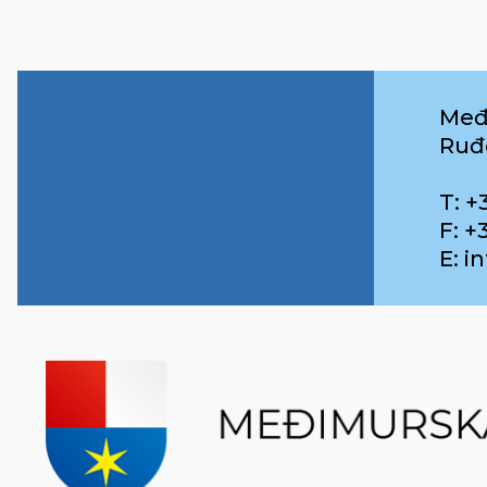
Međ
Ruđ
T: +
F: +
E: 