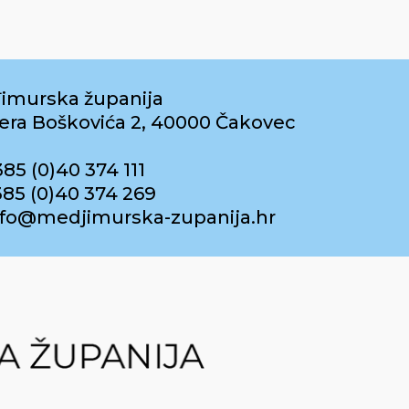
imurska županija
era Boškovića 2, 40000 Čakovec
385 (0)40 374 111
385 (0)40 374 269
info@medjimurska-zupanija.hr