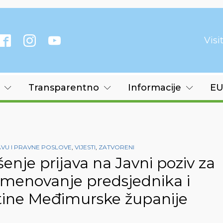
Vis
Transparentno
Informacije
EU
AVU I PRAVNE POSLOVE
,
VIJESTI
,
ZATVORENI
enje prijava na Javni poziv za
imenovanje predsjednika i
štine Međimurske županije