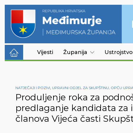
Vijesti
Županija
Ustrojstvo
NATJEČAJI I POZIVI
,
UPRAVNI ODJEL ZA SKUPŠTINU, OPĆU UPR
Produljenje roka za podnoš
predlaganje kandidata za 
članova Vijeća časti Skup