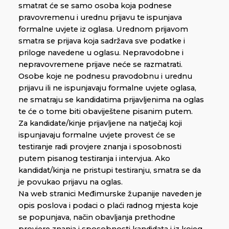
smatrat će se samo osoba koja podnese
pravovremenu i urednu prijavu te ispunjava
formalne uvjete iz oglasa. Urednom prijavom
smatra se prijava koja sadržava sve podatke i
priloge navedene u oglasu. Nepravodobne i
nepravovremene prijave neće se razmatrati.
Osobe koje ne podnesu pravodobnu i urednu
prijavu ili ne ispunjavaju formalne uvjete oglasa,
ne smatraju se kandidatima prijavljenima na oglas
te će o tome biti obaviještene pisanim putem.
Za kandidate/kinje prijavljene na natječaj koji
ispunjavaju formalne uvjete provest će se
testiranje radi provjere znanja i sposobnosti
putem pisanog testiranja i intervjua. Ako
kandidat/kinja ne pristupi testiranju, smatra se da
je povukao prijavu na oglas.
Na web stranici Međimurske županije naveden je
opis poslova i podaci o plaći radnog mjesta koje
se popunjava, način obavljanja prethodne
provjere znanja i sposobnosti kandidata i iz kojeg