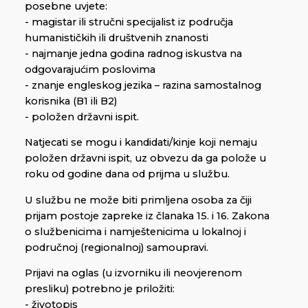
posebne uvjete:
- magistar ili stručni specijalist iz područja
humanističkih ili društvenih znanosti
- najmanje jedna godina radnog iskustva na
odgovarajućim poslovima
- znanje engleskog jezika – razina samostalnog
korisnika (B1 ili B2)
- položen državni ispit.
Natjecati se mogu i kandidati/kinje koji nemaju
položen državni ispit, uz obvezu da ga polože u
roku od godine dana od prijma u službu.
U službu ne može biti primljena osoba za čiji
prijam postoje zapreke iz članaka 15. i 16. Zakona
o službenicima i namještenicima u lokalnoj i
područnoj (regionalnoj) samoupravi.
Prijavi na oglas (u izvorniku ili neovjerenom
presliku) potrebno je priložiti:
- životopis