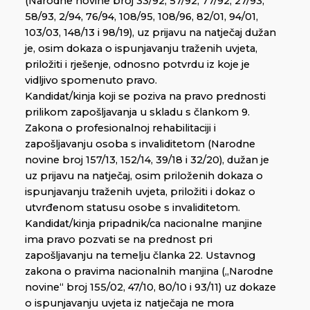
(Narodne novine broj 33/92, 57/92, 77/92, 27/93,
58/93, 2/94, 76/94, 108/95, 108/96, 82/01, 94/01,
103/03, 148/13 i 98/19), uz prijavu na natječaj dužan
je, osim dokaza o ispunjavanju traženih uvjeta,
priložiti i rješenje, odnosno potvrdu iz koje je
vidljivo spomenuto pravo.
Kandidat/kinja koji se poziva na pravo prednosti
prilikom zapošljavanja u skladu s člankom 9.
Zakona o profesionalnoj rehabilitaciji i
zapošljavanju osoba s invaliditetom (Narodne
novine broj 157/13, 152/14, 39/18 i 32/20), dužan je
uz prijavu na natječaj, osim priloženih dokaza o
ispunjavanju traženih uvjeta, priložiti i dokaz o
utvrđenom statusu osobe s invaliditetom.
Kandidat/kinja pripadnik/ca nacionalne manjine
ima pravo pozvati se na prednost pri
zapošljavanju na temelju članka 22. Ustavnog
zakona o pravima nacionalnih manjina („Narodne
novine“ broj 155/02, 47/10, 80/10 i 93/11) uz dokaze
o ispunjavanju uvjeta iz natječaja ne mora