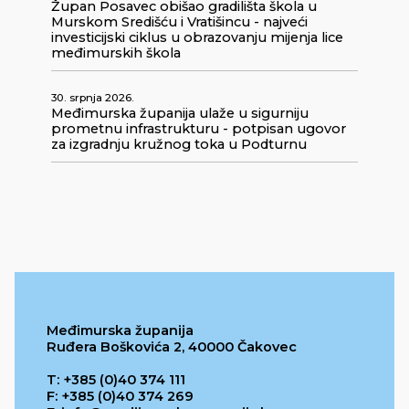
Župan Posavec obišao gradilišta škola u
Murskom Središću i Vratišincu - najveći
investicijski ciklus u obrazovanju mijenja lice
međimurskih škola
30. srpnja 2026.
Međimurska županija ulaže u sigurniju
prometnu infrastrukturu - potpisan ugovor
za izgradnju kružnog toka u Podturnu
Međimurska županija
Ruđera Boškovića 2, 40000 Čakovec
T: +385 (0)40 374 111
F: +385 (0)40 374 269