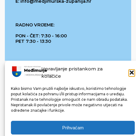
E: info@medjimurska-zupanija.hr
RADNO VRIJEME:
PON - ČET: 7:30 - 16:00
PET 7:30 - 13:30
Upravljanje pristankom za
kolačiće
Kako bismo Vam pružili najbolje iskustvo, koristimo tehnologije
poput kolačića za pohranu i/ili pristup informacijama o uređaju.
Pristanak na te tehnologije omogućit će nam obradu podataka.
REPUBLIKA HRVATSKA
Nepristanak ili povlačenje privole može negativno utjecati na
određene značajke i funkcije.
Prihvaćam