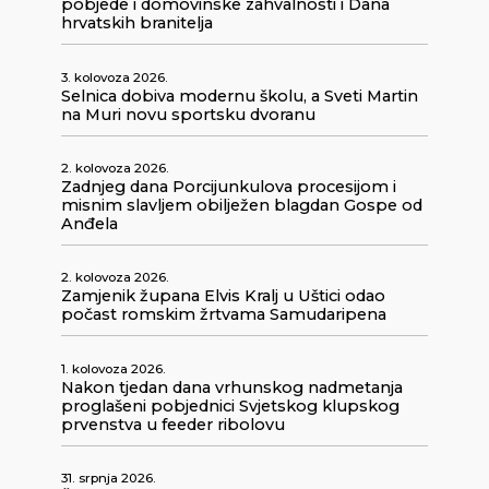
pobjede i domovinske zahvalnosti i Dana
hrvatskih branitelja
3. kolovoza 2026.
Selnica dobiva modernu školu, a Sveti Martin
na Muri novu sportsku dvoranu
2. kolovoza 2026.
Zadnjeg dana Porcijunkulova procesijom i
misnim slavljem obilježen blagdan Gospe od
Anđela
2. kolovoza 2026.
Zamjenik župana Elvis Kralj u Uštici odao
počast romskim žrtvama Samudaripena
1. kolovoza 2026.
Nakon tjedan dana vrhunskog nadmetanja
proglašeni pobjednici Svjetskog klupskog
prvenstva u feeder ribolovu
31. srpnja 2026.