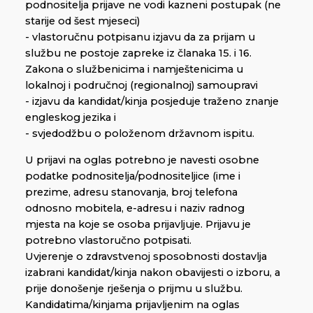
podnositelja prijave ne vodi kazneni postupak (ne
starije od šest mjeseci)
- vlastoručnu potpisanu izjavu da za prijam u
službu ne postoje zapreke iz članaka 15. i 16.
Zakona o službenicima i namještenicima u
lokalnoj i područnoj (regionalnoj) samoupravi
- izjavu da kandidat/kinja posjeduje traženo znanje
engleskog jezika i
- svjedodžbu o položenom državnom ispitu.
U prijavi na oglas potrebno je navesti osobne
podatke podnositelja/podnositeljice (ime i
prezime, adresu stanovanja, broj telefona
odnosno mobitela, e-adresu i naziv radnog
mjesta na koje se osoba prijavljuje. Prijavu je
potrebno vlastoručno potpisati.
Uvjerenje o zdravstvenoj sposobnosti dostavlja
izabrani kandidat/kinja nakon obavijesti o izboru, a
prije donošenje rješenja o prijmu u službu.
Kandidatima/kinjama prijavljenim na oglas