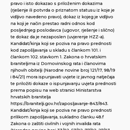
pravo i isto dokazao s priloženim dokazima
(rješenje ili potvrda o priznatom statusu iz koje je
vidljivo navedeno pravo), dokaz iz kojeg je vidljivo
na koji je način prestao radni odnos kod
posljednjeg poslodavca (ugovor, rješenje i slično)
te dokaz da je nezaposlen (uvjerenje HZZ-a).
Kandidat/kinja koji se poziva na pravo prednosti
kod zapošljavanja u skladu s člankom 101. i
člankom 102. stavkom 1. Zakona o hrvatskim
braniteljima iz Domovinskog rata i članovima
njihovih obitelji (Narodne novine broj 121/17, 98/19
i 84/21) mora ispunjavati uvjete iz javnog natječaja
te priložiti dokaze o ispunjavanju uvjeta prednosti
prema popisu na web stranici Ministarstva
hrvatskih branitelja
https://branitelji.gov.hr/zaposljavanje-843/843.
Kandidat/kinja koji se poziva ne pravo prednosti
prilikom zapošljavanja, sukladno članku 48.f
Zakona o zaštiti civilnih i vojnih invalida rata