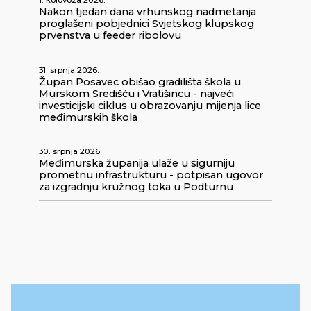
1. kolovoza 2026.
Nakon tjedan dana vrhunskog nadmetanja
proglašeni pobjednici Svjetskog klupskog
prvenstva u feeder ribolovu
31. srpnja 2026.
Župan Posavec obišao gradilišta škola u
Murskom Središću i Vratišincu - najveći
investicijski ciklus u obrazovanju mijenja lice
međimurskih škola
30. srpnja 2026.
Međimurska županija ulaže u sigurniju
prometnu infrastrukturu - potpisan ugovor
za izgradnju kružnog toka u Podturnu