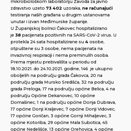
mikrobiološkom laboratoriju Zavoda za javno
zdravstvo uzeto
73 402
uzoraka,
ne računajući
testiranja naših građana u drugim ustanovama
unutar i izvan Međimurske županije.
U Županijskoj bolnici Čakovec hospitalizirano
je
38
pacijenata pozitivnih na SARS-CoV-2 virus. U
protekla 24 sata hospitalizirane su
4
osobe,
otpuštene su 3 osobe, nema pacijenata na
invazivnoj respiraciji i nema preminulih osoba.
Prema mjestu prebivališta u periodu od
18.10.2021. do 24.10.2021. godine, 146 je ukupno
oboljelih na području grada Čakovca, 20 na
području grada Mursko Središća, 32 na području
grada Preloga, 17 na području općine Belica, 4 na
području Općine Dekanovec, 10 općine
Domašinec, 1 na području općine Donja Dubrava,
17 općine Donji Kraljevec, 7 općine Donji Vidovec,
17 općine Goričan, 3 općine Gornji Mihaljevec, 3
općine Kotoriba, 29 općine Mala Subotica, 45
općine Nedelišće, 13 općine Orehovica, 4 općine