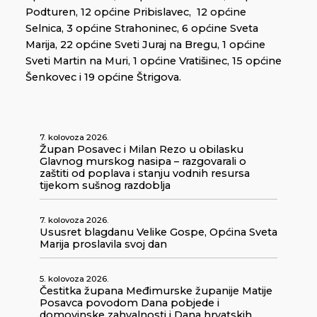
Podturen, 12 općine Pribislavec, 12 općine
Selnica, 3 općine Strahoninec, 6 općine Sveta
Marija, 22 općine Sveti Juraj na Bregu, 1 općine
Sveti Martin na Muri, 1 općine Vratišinec, 15 općine
Šenkovec i 19 općine Štrigova.
7. kolovoza 2026.
Župan Posavec i Milan Rezo u obilasku
Glavnog murskog nasipa – razgovarali o
zaštiti od poplava i stanju vodnih resursa
tijekom sušnog razdoblja
7. kolovoza 2026.
Ususret blagdanu Velike Gospe, Općina Sveta
Marija proslavila svoj dan
5. kolovoza 2026.
Čestitka župana Međimurske županije Matije
Posavca povodom Dana pobjede i
domovinske zahvalnosti i Dana hrvatskih