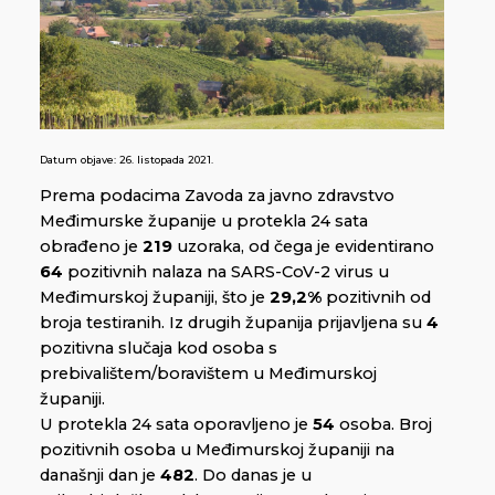
Datum objave:
26. listopada 2021.
Prema podacima Zavoda za javno zdravstvo
Međimurske županije u protekla 24 sata
obrađeno je
219
uzoraka, od čega je evidentirano
64
pozitivnih nalaza na SARS-CoV-2 virus u
Međimurskoj županiji, što je
29,2%
pozitivnih od
broja testiranih. Iz drugih županija prijavljena su
4
pozitivna slučaja kod osoba s
prebivalištem/boravištem u Međimurskoj
županiji.
U protekla 24 sata oporavljeno je
54
osoba. Broj
pozitivnih osoba u Međimurskoj županiji na
današnji dan je
482
. Do danas je u