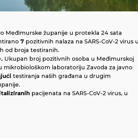
o Međimurske županije u protekla 24 sata
ntirano
7
pozitivnih nalaza na SARS-CoV-2 virus 
h od broja testiranih.
e.
Ukupan broj pozitivnih osoba u Međimurskoj
 u mikrobiološkom laboratoriju Zavoda za javno
jući
testiranja naših građana u drugim
panije.
aliziranih
pacijenata na SARS-CoV-2 virus, u