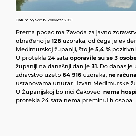
Datum objave:
15. kolovoza 2021.
Prema podacima Zavoda za javno zdravstv
obrađeno je
128
uzoraka, od čega je evide
Međimurskoj županiji, što je
5,4 %
pozitivni
U protekla 24 sata
oporavile su se 3 osob
županiji na današnji dan je
31
. Do danas je
zdravstvo uzeto
64 916
uzoraka,
ne računa
ustanovama unutar i izvan Međimurske žu
U Županijskoj bolnici Čakovec
nema hospit
protekla 24 sata nema preminulih osoba.