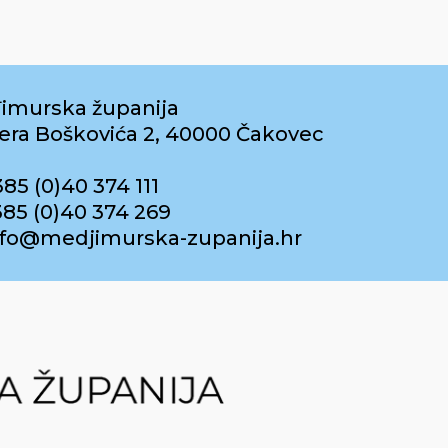
imurska županija
era Boškovića 2, 40000 Čakovec
385 (0)40 374 111
385 (0)40 374 269
info@medjimurska-zupanija.hr