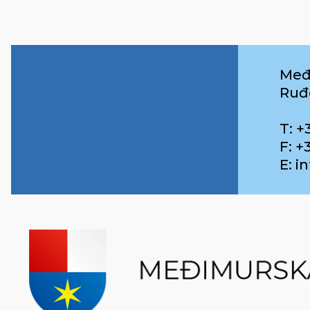
Međ
Ruđ
T: +
F: +
E: 