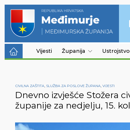
Vijesti
Županija
Ustrojstvo
CIVILNA ZAŠTITA
,
SLUŽBA ZA POSLOVE ŽUPANA
,
VIJESTI
Dnevno izvješće Stožera ci
županije za nedjelju, 15. ko