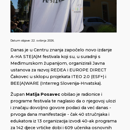
Datum objave:
22. svibnja 2026.
Danas je u Centru znanja započelo novo izdanje
A-HA STE(A)M festivala koji su, u suradnji s
Međimurskom županijom, organizirali Javna
ustanova za razvoj REDEA i EUROPE DIRECT
Čakovec u sklopu projekata ITEO 2.0 (ESF+) i
BEE(A)WARE (Interreg Slovenija-Hrvatska).
Župan
Matija Posavec
obišao je radionice i
programe festivala te naglasio da o njegovoj ulozi
i značaju dovoljno govore podaci da već danas -
prvoga dana manifestacije - čak 40 stručnjaka i
edukatora iz 13 organizacija izvodi 40-ak programa
za 142 djece vrtićke dobi i 609 učenika osnovnih