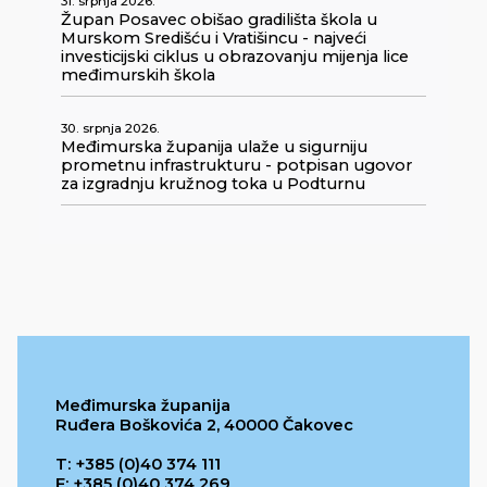
31. srpnja 2026.
Župan Posavec obišao gradilišta škola u
Murskom Središću i Vratišincu - najveći
investicijski ciklus u obrazovanju mijenja lice
međimurskih škola
30. srpnja 2026.
Međimurska županija ulaže u sigurniju
prometnu infrastrukturu - potpisan ugovor
za izgradnju kružnog toka u Podturnu
Međimurska županija
Ruđera Boškovića 2, 40000 Čakovec
T: +385 (0)40 374 111
F: +385 (0)40 374 269