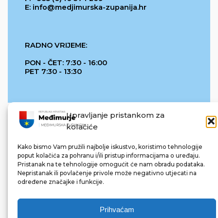
E: info@medjimurska-zupanija.hr
RADNO VRIJEME:
PON - ČET: 7:30 - 16:00
PET 7:30 - 13:30
Upravljanje pristankom za
kolačiće
Kako bismo Vam pružili najbolje iskustvo, koristimo tehnologije
poput kolačića za pohranu i/ili pristup informacijama o uređaju.
Pristanak na te tehnologije omogućit će nam obradu podataka.
REPUBLIKA HRVATSKA
Nepristanak ili povlačenje privole može negativno utjecati na
određene značajke i funkcije.
Prihvaćam