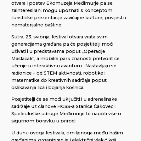
otvara i postav Ekomuzeja Međimurje pa se
zainteresirani mogu upoznati s konceptom
turističke prezentacije zavičajne kulture, povijesti i
nematerijalne baštine.
Sutra, 23. svibnja, festival otvara vrata svim
generacijama građana pa će posjetitelji moći
uživati i u predstavama poput „Operacije
Maslačak“, a mobilni park znanosti pretvorit će
učenje u interaktivnu avanturu. Nastavljaju se
radionice – od STEM aktivnosti, robotike i
matematike do kreativnih sadržaja poput
oslikavanja lica i bojanja košnica.
Posjetitelji će se moći uključiti i u adrenalinske
sadržaje uz članove HGSS-a Stanice Čakovec i
Speleološke udruge Međimurje te naučiti više o
sigurnom boravku u prirodi.
U duhu ovoga festivala, omiljenoga među našim
građanima, organiziran je i električni vlakić koji