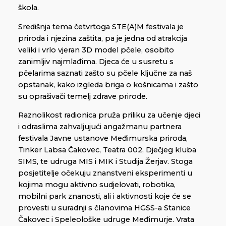
škola.
Središnja tema četvrtoga STE(A)M festivala je
priroda i njezina zaštita, pa je jedna od atrakcija
veliki i vrlo vjeran 3D model pčele, osobito
zanimljiv najmlađima. Djeca će u susretu s
pčelarima saznati zašto su pčele ključne za naš
opstanak, kako izgleda briga o košnicama i zašto
su oprašivači temelj zdrave prirode.
Raznolikost radionica pruža priliku za učenje djeci
i odraslima zahvaljujući angažmanu partnera
festivala Javne ustanove Međimurska priroda,
Tinker Labsa Čakovec, Teatra 002, Dječjeg kluba
SIMS, te udruga MIS i MIK i Studija Žerjav. Stoga
posjetitelje očekuju znanstveni eksperimenti u
kojima mogu aktivno sudjelovati, robotika,
mobilni park znanosti, ali i aktivnosti koje će se
provesti u suradnji s članovima HGSS-a Stanice
Čakovec i Speleološke udruge Međimurje. Vrata