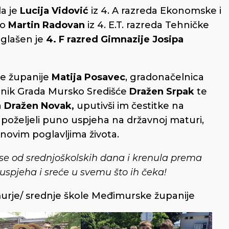
la je
Lucija Vidović
iz 4. A razreda Ekonomske i
ao
Martin Radovan
iz 4. E.T. razreda Tehničke
oglašen je
4. F razred Gimnazije Josipa
e županije
Matija Posavec
, gradonačelnica
lnik Grada Mursko Središće
Dražen Srpak
te
a
Dražen Novak,
uputivši im čestitke na
poželjeli puno uspjeha na državnoj maturi,
novim poglavljima života.
se od srednjoškolskih dana i krenula prema
spjeha i sreće u svemu što ih čeka!
urje/ srednje škole Međimurske županije