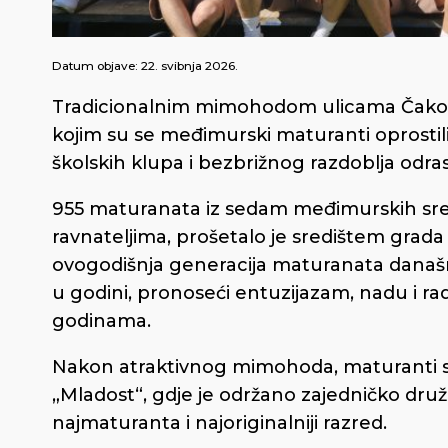
Datum objave:
22. svibnja 2026.
Tradicionalnim mimohodom ulicama Čakovc
kojim su se međimurski maturanti oprostili
školskih klupa i bezbrižnog razdoblja odras
955 maturanata iz sedam međimurskih sredn
ravnateljima, prošetalo je središtem grada
ovogodišnja generacija maturanata današnji 
u godini, pronoseći entuzijazam, nadu i ra
godinama.
Nakon atraktivnog mimohoda, maturanti su
„Mladost“, gdje je održano zajedničko druž
najmaturanta i najoriginalniji razred.