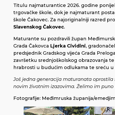
Titulu najmaturantice 2026. godine ponije
trgovačke škole, dok je najmaturant post
škole Čakovec. Za najoriginalniji razred pr
Slavenskog Čakovec
.
Maturante su pozdravili župan Međimursk
Grada Čakovca
Ljerka Cividini
, gradonače
predsjednik Gradskog vijeća Grada Prelog
završetku srednjoškolskog obrazovanja te 
hrabrosti u budućim odlukama te sreću u 
Još jedna generacija maturanata oprostila 
novim životnim izazovima. Želimo im puno u
Fotografije: Međimruska županija/emedjim