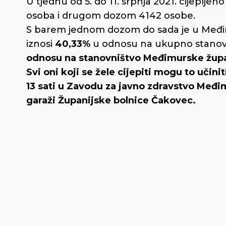
U tjednu od 5. do 11. srpnja 2021. cijeplje
osoba i drugom dozom 4142 osobe.
S barem jednom dozom do sada je u Međim
iznosi
40,33%
u odnosu na ukupno stanov
odnosu na stanovništvo Međimurske župan
Svi oni koji se žele cijepiti mogu to učin
13 sati u Zavodu za javno zdravstvo Međimu
garaži Županijske bolnice Čakovec.