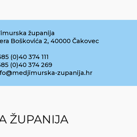
imurska županija
era Boškovića 2, 40000 Čakovec
385 (0)40 374 111
385 (0)40 374 269
info@medjimurska-zupanija.hr