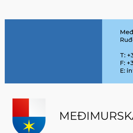
Međ
Ruđ
T: +
F: +
E: 