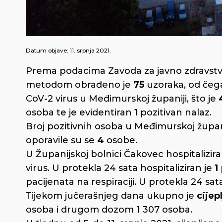
Datum objave:
11. srpnja 2021.
Prema podacima Zavoda za javno zdravstv
metodom obrađeno je
75
uzoraka, od čeg
CoV-2 virus u Međimurskoj županiji, što je
osoba te je evidentiran
1
pozitivan nalaz.
Broj pozitivnih osoba u Međimurskoj župan
oporavile su se
4
osobe.
U Županijskoj bolnici Čakovec hospitalizir
virus. U protekla 24 sata hospitaliziran je
1
pacijenata na respiraciji. U protekla 24 sa
Tijekom jučerašnjeg dana ukupno je
cijep
osoba i drugom dozom 1 307 osoba.