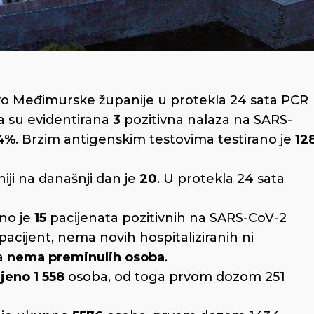
o Međimurske županije u protekla 24 sata PCR
a su evidentirana
3
pozitivna nalaza na SARS-
4%
. Brzim antigenskim testovima testirano je
12
iji na današnji dan je
20
. U protekla 24 sata
ano je
15
pacijenata pozitivnih na SARS-CoV-2
pacijent, nema novih hospitaliziranih ni
ta
nema preminulih osoba
.
ljeno
1 558
osoba, od toga prvom dozom 251