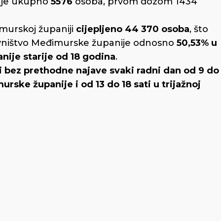
no je ukupno
5576
osoba, prvom dozom 1434
urskoj županiji
cijepljeno 44 370 osoba
, što
ništvo Međimurske županije odnosno
50,53% u
ije starije od 18 godina
.
iti bez prethodne najave svaki radni dan od 9 do
rske županije i od 13 do 18 sati u trijažnoj