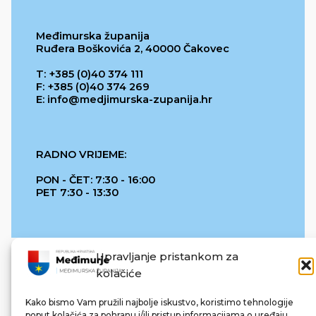
Međimurska županija
Ruđera Boškovića 2, 40000 Čakovec
T: +385 (0)40 374 111
F: +385 (0)40 374 269
E: info@medjimurska-zupanija.hr
RADNO VRIJEME:
PON - ČET: 7:30 - 16:00
PET 7:30 - 13:30
Upravljanje pristankom za
kolačiće
Kako bismo Vam pružili najbolje iskustvo, koristimo tehnologije
poput kolačića za pohranu i/ili pristup informacijama o uređaju.