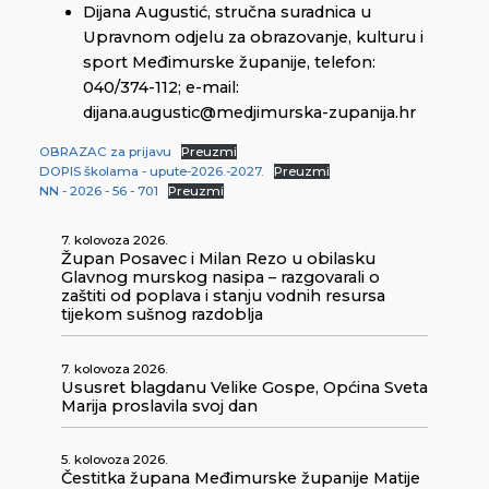
Dijana Augustić, stručna suradnica u
Upravnom odjelu za obrazovanje, kulturu i
sport Međimurske županije, telefon:
040/374-112; e-mail:
dijana.augustic@medjimurska-zupanija.hr
OBRAZAC za prijavu
Preuzmi
DOPIS školama - upute-2026.-2027.
Preuzmi
NN - 2026 - 56 - 701
Preuzmi
7. kolovoza 2026.
Župan Posavec i Milan Rezo u obilasku
Glavnog murskog nasipa – razgovarali o
zaštiti od poplava i stanju vodnih resursa
tijekom sušnog razdoblja
7. kolovoza 2026.
Ususret blagdanu Velike Gospe, Općina Sveta
Marija proslavila svoj dan
5. kolovoza 2026.
Čestitka župana Međimurske županije Matije