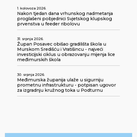
1. kolovoza 2026.
Nakon tjedan dana vrhunskog nadmetanja
proglašeni pobjednici Svjetskog klupskog
prvenstva u feeder ribolovu
31. srpnja 2026.
Župan Posavec obišao gradilišta škola u
Murskom Središću i Vratišincu - najveći
investicijski ciklus u obrazovanju mijenja lice
međimurskih škola
30. srpnja 2026.
Međimurska županija ulaže u sigurniju
prometnu infrastrukturu - potpisan ugovor
za izgradnju kružnog toka u Podturnu