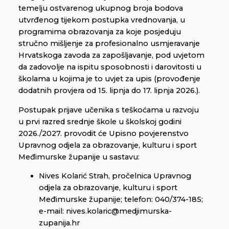
temelju ostvarenog ukupnog broja bodova
utvrđenog tijekom postupka vrednovanja, u
programima obrazovanja za koje posjeduju
stručno mišljenje za profesionalno usmjeravanje
Hrvatskoga zavoda za zapošljavanje, pod uvjetom
da zadovolje na ispitu sposobnosti i darovitosti u
školama u kojima je to uvjet za upis (provođenje
dodatnih provjera od 15. lipnja do 17. lipnja 2026.).
Postupak prijave učenika s teškoćama u razvoju
u prvi razred srednje škole u školskoj godini
2026./2027. provodit će Upisno povjerenstvo
Upravnog odjela za obrazovanje, kulturu i sport
Međimurske županije u sastavu:
Nives Kolarić Strah, pročelnica Upravnog
odjela za obrazovanje, kulturu i sport
Međimurske županije; telefon: 040/374-185;
e-mail: nives.kolaric@medjimurska-
zupanija.hr