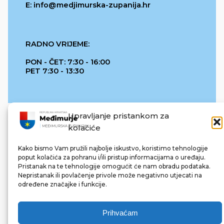
E: info@medjimurska-zupanija.hr
RADNO VRIJEME:
PON - ČET: 7:30 - 16:00
PET 7:30 - 13:30
Upravljanje pristankom za
kolačiće
Kako bismo Vam pružili najbolje iskustvo, koristimo tehnologije
poput kolačića za pohranu i/ili pristup informacijama o uređaju.
Pristanak na te tehnologije omogućit će nam obradu podataka.
REPUBLIKA HRVATSKA
Nepristanak ili povlačenje privole može negativno utjecati na
određene značajke i funkcije.
Prihvaćam