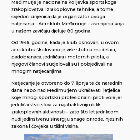
Međimurje je nacionalna kolijevka sportskoga
zrakoplovstva i zrakoplovne tehnike, a tome
svjedoči činjenica da je organizator ovoga
natjecanja - Aeroklub Međimurje – asocijacija koja
u našem zavičaju djeluje 80 godina.
Od 1946. godine, kada je klub osnovan, u ovom
aeroklubu školovano je više stotina modelara,
padobranaca, jedriličara i motornih pilota, a
njegovi članovi sudjelovali su i pobjeđivali na
mnogim natjecanjima.
Natjecanje je otvoreno do 7. lipnja te će narednih
dana nebo nad Međimurjem ukrašavati letjelice
koje mnogi sportski i profesionalni piloti vole jer
jedriličarstvo slovi za najatraktivniji oblik
zrakoplovnih aktivnosti – zato što let jedrilicom
nudi jedinstvenu sinergiju snage prirode, njezinih
zakona i čovjeka u tišini visina.