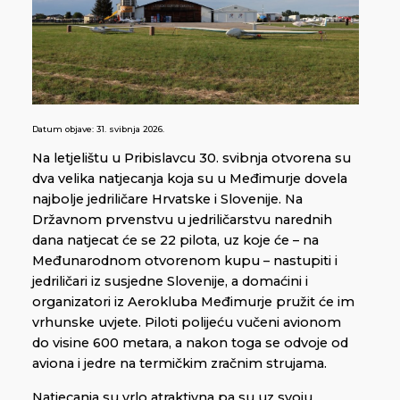
Datum objave:
31. svibnja 2026.
Na letjelištu u Pribislavcu 30. svibnja otvorena su
dva velika natjecanja koja su u Međimurje dovela
najbolje jedriličare Hrvatske i Slovenije. Na
Državnom prvenstvu u jedriličarstvu narednih
dana natjecat će se 22 pilota, uz koje će – na
Međunarodnom otvorenom kupu – nastupiti i
jedriličari iz susjedne Slovenije, a domaćini i
organizatori iz Aerokluba Međimurje pružit će im
vrhunske uvjete. Piloti polijeću vučeni avionom
do visine 600 metara, a nakon toga se odvoje od
aviona i jedre na termičkim zračnim strujama.
Natjecanja su vrlo atraktivna pa su uz svoju