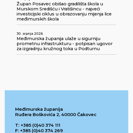
Župan Posavec obišao gradilišta škola u
Murskom Središću i Vratišincu - najveći
investicijski ciklus u obrazovanju mijenja lice
međimurskih škola
30. srpnja 2026.
Međimurska županija ulaže u sigurniju
prometnu infrastrukturu - potpisan ugovor
za izgradnju kružnog toka u Podturnu
Međimurska županija
Ruđera Boškovića 2, 40000 Čakovec
T: +385 (0)40 374 111
F: +385 (0)40 374 269