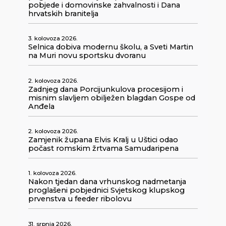
pobjede i domovinske zahvalnosti i Dana
hrvatskih branitelja
3. kolovoza 2026.
Selnica dobiva modernu školu, a Sveti Martin
na Muri novu sportsku dvoranu
2. kolovoza 2026.
Zadnjeg dana Porcijunkulova procesijom i
misnim slavljem obilježen blagdan Gospe od
Anđela
2. kolovoza 2026.
Zamjenik župana Elvis Kralj u Uštici odao
počast romskim žrtvama Samudaripena
1. kolovoza 2026.
Nakon tjedan dana vrhunskog nadmetanja
proglašeni pobjednici Svjetskog klupskog
prvenstva u feeder ribolovu
31. srpnja 2026.