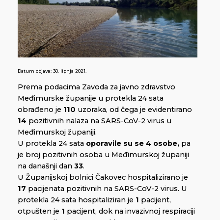
Datum objave:
30. lipnja 2021.
Prema podacima Zavoda za javno zdravstvo
Međimurske županije u protekla 24 sata
obrađeno je
110
uzoraka, od čega je evidentirano
14
pozitivnih nalaza na SARS-CoV-2 virus u
Međimurskoj županiji.
U protekla 24 sata
oporavile su se 4 osobe,
pa
je broj pozitivnih osoba u Međimurskoj županiji
na današnji dan
33
.
U Županijskoj bolnici Čakovec hospitalizirano je
17
pacijenata pozitivnih na SARS-CoV-2 virus. U
protekla 24 sata hospitaliziran je
1
pacijent,
otpušten je
1
pacijent, dok na invazivnoj respiraciji