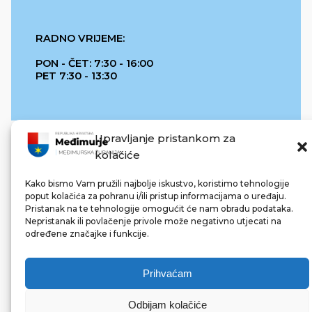
RADNO VRIJEME:
PON - ČET: 7:30 - 16:00
PET 7:30 - 13:30
Upravljanje pristankom za
kolačiće
Kako bismo Vam pružili najbolje iskustvo, koristimo tehnologije
poput kolačića za pohranu i/ili pristup informacijama o uređaju.
Pristanak na te tehnologije omogućit će nam obradu podataka.
REPUBLIKA HRVATSKA
Nepristanak ili povlačenje privole može negativno utjecati na
određene značajke i funkcije.
Prihvaćam
Odbijam kolačiće
© 2022 Međimurska županija. Sva prava pridržana.