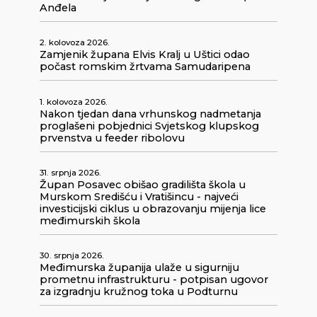
Anđela
2. kolovoza 2026.
Zamjenik župana Elvis Kralj u Uštici odao
počast romskim žrtvama Samudaripena
1. kolovoza 2026.
Nakon tjedan dana vrhunskog nadmetanja
proglašeni pobjednici Svjetskog klupskog
prvenstva u feeder ribolovu
31. srpnja 2026.
Župan Posavec obišao gradilišta škola u
Murskom Središću i Vratišincu - najveći
investicijski ciklus u obrazovanju mijenja lice
međimurskih škola
30. srpnja 2026.
Međimurska županija ulaže u sigurniju
prometnu infrastrukturu - potpisan ugovor
za izgradnju kružnog toka u Podturnu