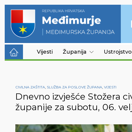
Vijesti
Županija
Ustrojstvo
CIVILNA ZAŠTITA
,
SLUŽBA ZA POSLOVE ŽUPANA
,
VIJESTI
Dnevno izvješće Stožera ci
županije za subotu, 06. vel