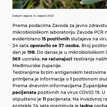
Datum objave:
6. veljače 2021.
Prema podacima Zavoda za javno zdravstv
mikrobiološkom laboratoriju Zavoda PCR 
evidentirano
15 pozitivnih
slučajeva na vir
24 sata
oporavilo se 37 osoba.
Broj poziti
dan je
198
. Do danas je u mikrobiološkom 
569
uzoraka,
ne računajući
testiranja naš
Međimurske županije.
Testiranjima brzim antigenskim testovima 
primljena je informacija o
1
pozitivnom sluč
Prema dnevnim informacijama Županijske 
pacijenata
pozitivnih na virus COVID 19. U 
otpušteno je
11
pacijenata. Na invazivnoj re
protekla 24 sata preminula je
jedna
osoba