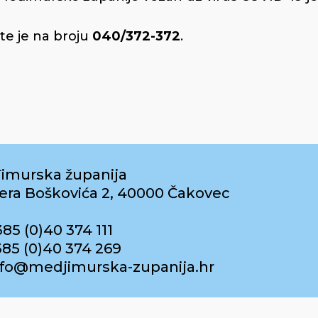
te je na broju
040/372-372
.
imurska županija
era Boškovića 2, 40000 Čakovec
385 (0)40 374 111
385 (0)40 374 269
info@medjimurska-zupanija.hr