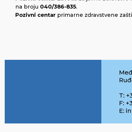
na broju
040/386-835
.
Pozivni centar
primarne zdravstvene zašti
Međ
Ruđ
T: +
F: +
E: 