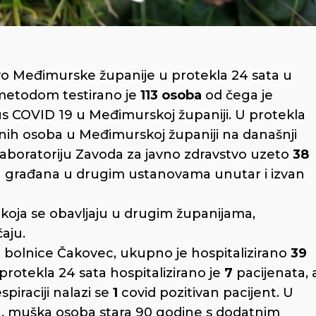
o Međimurske županije u protekla 24 sata u
metodom testirano je
113 osoba
od čega je
us COVID 19 u Međimurskoj županiji. U protekla
vnih osoba u Međimurskoj županiji na današnji
laboratoriju Zavoda za javno zdravstvo uzeto
38
ih građana u drugim ustanovama unutar i izvan
koja se obavljaju u drugim županijama,
aju.
bolnice Čakovec, ukupno je hospitalizirano
39
protekla 24 sata hospitalizirano je
7
pacijenata, 
spiraciji nalazi se
1
covid pozitivan pacijent. U
, muška osoba stara 90 godine s dodatnim