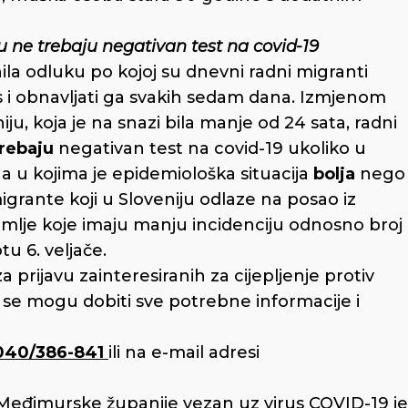
u ne trebaju negativan test na covid-19
ila odluku po kojoj su dnevni radni migranti
s i obnavljati ga svakih sedam dana. Izmjenom
ju, koja je na snazi bila manje od 24 sata, radni
trebaju
negativan test na covid-19 ukoliko u
a u kojima je epidemiološka situacija
bolja
nego
migrante koji u Sloveniju odlaze na posao iz
emlje koje imaju manju incidenciju odnosno broj
u 6. veljače.
a prijavu zainteresiranih za cijepljenje protiv
 se mogu dobiti sve potrebne informacije i
040/386-841
ili na e-mail adresi
Međimurske županije vezan uz virus COVID-19 je