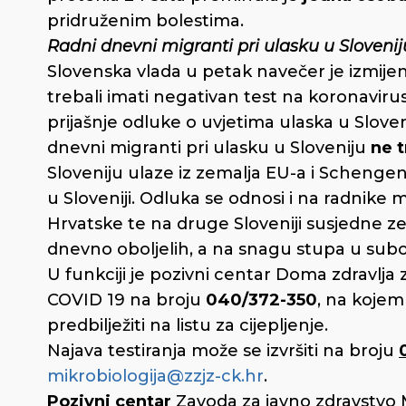
pridruženim bolestima.
R
adni dnevni migranti pri ulasku u Slovenij
Slovenska vlada u petak navečer je izmijen
trebali imati negativan test na koronaviru
prijašnje odluke o uvjetima ulaska u Sloveni
dnevni migranti pri ulasku u Sloveniju
ne 
Sloveniju ulaze iz zemalja EU-a i Schengen
u Sloveniji. Odluka se odnosi i na radnike 
Hrvatske te na druge Sloveniji susjedne z
dnevno oboljelih, a na snagu stupa u subot
U funkciji je pozivni centar Doma zdravlja z
COVID 19 na broju
040/372-350
, na kojem
predbilježiti na listu za cijepljenje.
Najava testiranja može se izvršiti na broju
mikrobiologija@zzjz-ck.hr
.
Pozivni centar
Zavoda za javno zdravstvo 