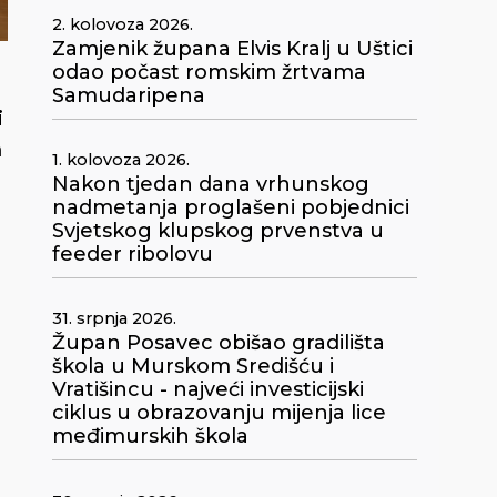
2. kolovoza 2026.
Zamjenik župana Elvis Kralj u Uštici
odao počast romskim žrtvama
Samudaripena
i
m
1. kolovoza 2026.
Nakon tjedan dana vrhunskog
nadmetanja proglašeni pobjednici
Svjetskog klupskog prvenstva u
feeder ribolovu
31. srpnja 2026.
Župan Posavec obišao gradilišta
škola u Murskom Središću i
Vratišincu - najveći investicijski
ciklus u obrazovanju mijenja lice
međimurskih škola