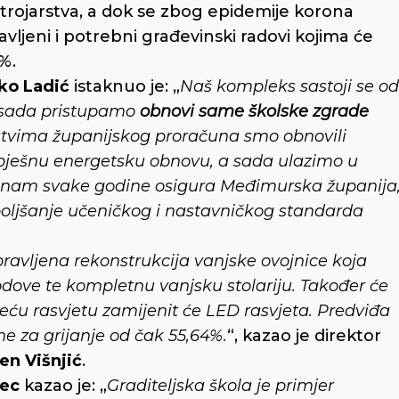
strojarstva, a dok se zbog epidemije korona
avljeni i potrebni građevinski radovi kojima će
0%.
ko Ladić
istaknuo je: „
Naš kompleks sastoji se od
a sada pristupamo
obnovi same školske zgrade
dstvima županijskog proračuna smo obnovili
spješnu energetsku obnovu, a sada ulazimo u
 nam svake godine osigura Međimurska županija
oboljšanje učeničkog i nastavničkog standarda
pravljena rekonstrukcija vanjske ovojnice koja
dove te kompletnu vanjsku stolariju. Također će
ojeću rasvjetu zamijenit će LED rasvjeta. Predviđa
e za grijanje od čak 55,64%.
“, kazao je direktor
en Višnjić
.
vec
kazao je: „
Graditeljska škola je primjer