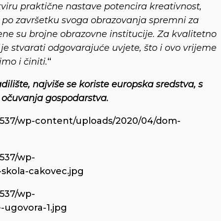
viru praktične nastave potencira kreativnost,
su po završetku svoga obrazovanja spremni za
ene su brojne obrazovne institucije. Za kvalitetno
e stvarati odgovarajuće uvjete, što i ovo vrijeme
o i činiti.
“
ilište, najviše se koriste europska sredstva, s
 očuvanja gospodarstva.
76537/wp-content/uploads/2020/04/dom-
6537/wp-
-skola-cakovec.jpg
6537/wp-
-ugovora-1.jpg