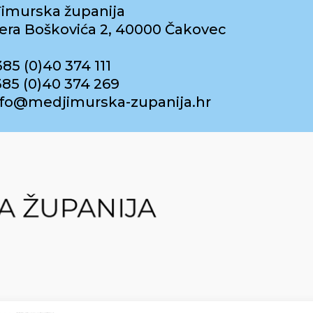
imurska županija
era Boškovića 2, 40000 Čakovec
385 (0)40 374 111
385 (0)40 374 269
info@medjimurska-zupanija.hr