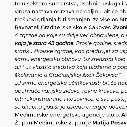
te u sektoru šumarstva, osobnih usluga i 
virusa nastava održava na daljinu bit će ob
troškovi grijanja biti smanjeni za više od 5
Ravnatelj Graditeljske škole Čakovec
Zvon
4 zgrade od koje su dvije već obnovljene, 
koja je stara 43 godine
. Prošle godine, sre
statiku školske zgrade, kao preduvjet za u
samu energetsku obnovu. Uz sredstva koja
ali i uz vlastita sredstva koja ulažemo u p
školovanja u Graditeljskoj školi Čakovec.“
„
U svrhu energetske učinkovitosti bit će na
obuhvaća vanjske zidove, ravne krovove, po
biti rekonstruirana i kotlovnica, a svu post
se ukupna godišnja ušteda energije potrebn
Međimurske energetske agencije d.o.o.
Al
Župan Međimurske županije
Matija Posa