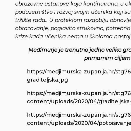
obrazovne ustanove koja kontinuirano, u ok
poduzetništvo i razvoj svojih učenika koji 
tržište rada.. U proteklom razdoblju obnovlj
obrazovanje, poglavito strukovno, potrebno j
krize kada učenika nema u školama nastojim
Međimurje je trenutno jedno veliko grad
primarnim ciljem
https://medjimurska-zupanija.hr/stg
graditeljska.jpg
https://medjimurska-zupanija.hr/stg7
content/uploads/2020/04/graditeljska
https://medjimurska-zupanija.hr/stg7
content/uploads/2020/04/potpisivanje