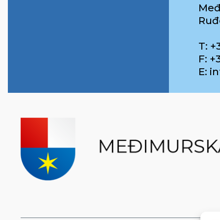
Međ
Ruđ
T: +
F: +
E: 