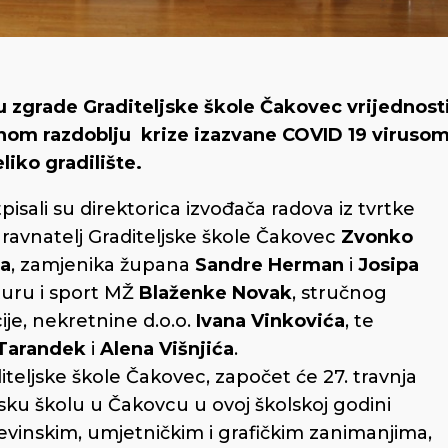
 zgrade Graditeljske škole Čakovec vrijednost
vnom razdoblju krize izazvane COVID 19 viruso
liko gradilište.
ali su direktorica izvođača radova iz tvrtke
 ravnatelj Graditeljske škole Čakovec
Zvonko
ca
, zamjenika župana
Sandre Herman
i
Josipa
turu i sport MŽ
Blaženke Novak
, stručnog
je, nekretnine d.o.o.
Ivana Vinkovića
, te
Tarandek
i
Alena Višnjića
.
teljske škole Čakovec, započet će 27. travnja
ljsku školu u Čakovcu u ovoj školskoj godini
evinskim, umjetničkim i grafičkim zanimanjima,