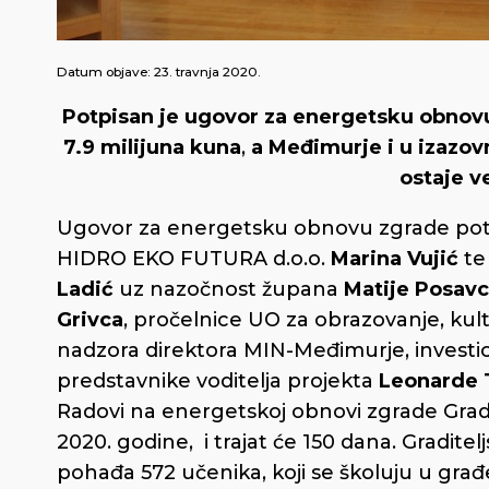
Datum objave:
23. travnja 2020.
Potpisan je ugovor za energetsku obnovu
7.9 milijuna kuna
,
a Međimurje i u izazo
ostaje ve
Ugovor za energetsku obnovu zgrade potpis
HIDRO EKO FUTURA d.o.o.
Marina Vujić
te
Ladić
uz nazočnost župana
Matije Posav
Grivca
, pročelnice UO za obrazovanje, kul
nadzora direktora MIN-Međimurje, investici
predstavnike voditelja projekta
Leonarde 
Radovi na energetskoj obnovi zgrade Gradi
2020. godine, i trajat će 150 dana. Gradite
pohađa 572 učenika, koji se školuju u građ