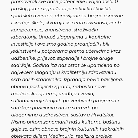
promovirali sve naše potencijale i vrijednosti. U
prošloj godini izgrađeno je nekoliko školskih
sportskih dvorana, obnovljene su brojne osnovne
i srednje škole, stvaraju se centri izvrsnosti, centri
kompetencije, znanstveno istraživački
laboratoriji. Unatoč ulaganjima u kapitalne
investicije i ove smo godine prednjačili i bili
jedinstveni u potporama prema učenicima kroz
udžbenike, prijevoz, stipendije i brojne druge
sadržaje. Godina iza nas ostat će upamćena po
najvećem ulaganju u kvalitetniju zdravstvenu
skrb naših stanovnika. Izgradnja novih paviljona,
obnova postojećih zgrada, nabavka nove
medicinske opreme, uređaja i vozila,
sufinanciranje brojnih preventivnih programa i
sadržaja pozicionira nas u sam vrh po
ulaganjima u zdravstveni sustav u Hrvatskoj.
Nismo pritom zanemarili našu kulturnu baštinu
gdje se, osim obnove brojnih kulturnih i sakralnih
objekata diljem Međimurja, realizira projekt