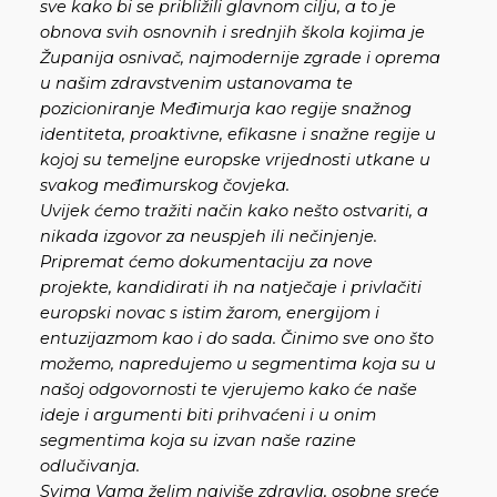
sve kako bi se približili glavnom cilju, a to je
obnova svih osnovnih i srednjih škola kojima je
Županija osnivač, najmodernije zgrade i oprema
u našim zdravstvenim ustanovama te
pozicioniranje Međimurja kao regije snažnog
identiteta, proaktivne, efikasne i snažne regije u
kojoj su temeljne europske vrijednosti utkane u
svakog međimurskog čovjeka.
Uvijek ćemo tražiti način kako nešto ostvariti, a
nikada izgovor za neuspjeh ili nečinjenje.
Pripremat ćemo dokumentaciju za nove
projekte, kandidirati ih na natječaje i privlačiti
europski novac s istim žarom, energijom i
entuzijazmom kao i do sada. Činimo sve ono što
možemo, napredujemo u segmentima koja su u
našoj odgovornosti te vjerujemo kako će naše
ideje i argumenti biti prihvaćeni i u onim
segmentima koja su izvan naše razine
odlučivanja.
Svima Vama želim najviše zdravlja, osobne sreće