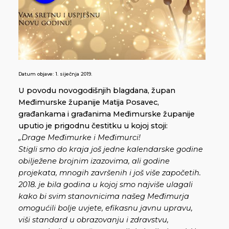
Datum objave:
1. siječnja 2019.
U povodu novogodišnjih blagdana, župan
Međimurske županije Matija Posavec,
građankama i građanima Međimurske županije
uputio je prigodnu čestitku u kojoj stoji:
„Drage Međimurke i Međimurci!
Stigli smo do kraja još jedne kalendarske godine
obilježene brojnim izazovima, ali godine
projekata, mnogih završenih i još više započetih.
2018. je bila godina u kojoj smo najviše ulagali
kako bi svim stanovnicima našeg Međimurja
omogućili bolje uvjete, efikasnu javnu upravu,
viši standard u obrazovanju i zdravstvu,