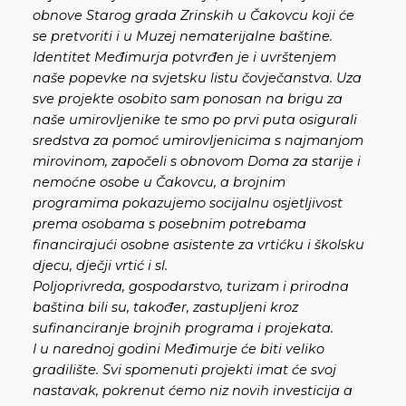
obnove Starog grada Zrinskih u Čakovcu koji će
se pretvoriti i u Muzej nematerijalne baštine.
Identitet Međimurja potvrđen je i uvrštenjem
naše popevke na svjetsku listu čovječanstva. Uza
sve projekte osobito sam ponosan na brigu za
naše umirovljenike te smo po prvi puta osigurali
sredstva za pomoć umirovljenicima s najmanjom
mirovinom, započeli s obnovom Doma za starije i
nemoćne osobe u Čakovcu, a brojnim
programima pokazujemo socijalnu osjetljivost
prema osobama s posebnim potrebama
financirajući osobne asistente za vrtićku i školsku
djecu, dječji vrtić i sl.
Poljoprivreda, gospodarstvo, turizam i prirodna
baština bili su, također, zastupljeni kroz
sufinanciranje brojnih programa i projekata.
I u narednoj godini Međimurje će biti veliko
gradilište. Svi spomenuti projekti imat će svoj
nastavak, pokrenut ćemo niz novih investicija a