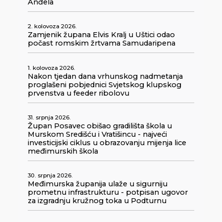
Anđela
2. kolovoza 2026.
Zamjenik župana Elvis Kralj u Uštici odao
počast romskim žrtvama Samudaripena
1. kolovoza 2026.
Nakon tjedan dana vrhunskog nadmetanja
proglašeni pobjednici Svjetskog klupskog
prvenstva u feeder ribolovu
31. srpnja 2026.
Župan Posavec obišao gradilišta škola u
Murskom Središću i Vratišincu - najveći
investicijski ciklus u obrazovanju mijenja lice
međimurskih škola
30. srpnja 2026.
Međimurska županija ulaže u sigurniju
prometnu infrastrukturu - potpisan ugovor
za izgradnju kružnog toka u Podturnu