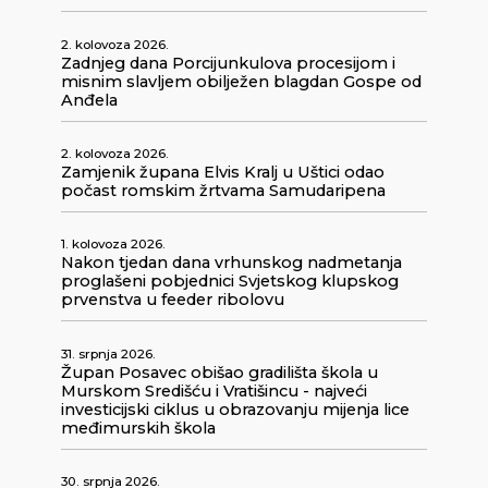
2. kolovoza 2026.
Zadnjeg dana Porcijunkulova procesijom i
misnim slavljem obilježen blagdan Gospe od
Anđela
2. kolovoza 2026.
Zamjenik župana Elvis Kralj u Uštici odao
počast romskim žrtvama Samudaripena
1. kolovoza 2026.
Nakon tjedan dana vrhunskog nadmetanja
proglašeni pobjednici Svjetskog klupskog
prvenstva u feeder ribolovu
31. srpnja 2026.
Župan Posavec obišao gradilišta škola u
Murskom Središću i Vratišincu - najveći
investicijski ciklus u obrazovanju mijenja lice
međimurskih škola
30. srpnja 2026.