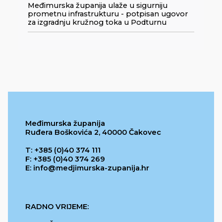
Međimurska županija ulaže u sigurniju
prometnu infrastrukturu - potpisan ugovor
za izgradnju kružnog toka u Podturnu
Međimurska županija
Ruđera Boškovića 2, 40000 Čakovec
T: +385 (0)40 374 111
F: +385 (0)40 374 269
E: info@medjimurska-zupanija.hr
RADNO VRIJEME: