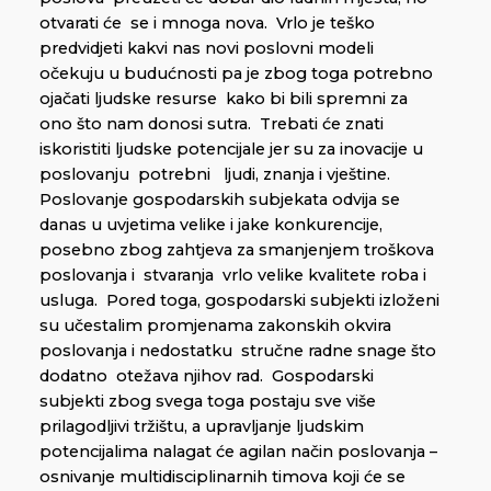
otvarati će se i mnoga nova. Vrlo je teško
predvidjeti kakvi nas novi poslovni modeli
očekuju u budućnosti pa je zbog toga potrebno
ojačati ljudske resurse kako bi bili spremni za
ono što nam donosi sutra. Trebati će znati
iskoristiti ljudske potencijale jer su za inovacije u
poslovanju potrebni ljudi, znanja i vještine.
Poslovanje gospodarskih subjekata odvija se
danas u uvjetima velike i jake konkurencije,
posebno zbog zahtjeva za smanjenjem troškova
poslovanja i stvaranja vrlo velike kvalitete roba i
usluga. Pored toga, gospodarski subjekti izloženi
su učestalim promjenama zakonskih okvira
poslovanja i nedostatku stručne radne snage što
dodatno otežava njihov rad. Gospodarski
subjekti zbog svega toga postaju sve više
prilagodljivi tržištu, a upravljanje ljudskim
potencijalima nalagat će agilan način poslovanja –
osnivanje multidisciplinarnih timova koji će se