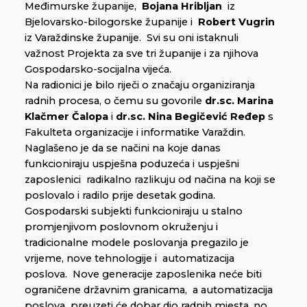
Međimurske županije,
Bojana Hribljan
iz
Bjelovarsko-bilogorske županije i
Robert Vugrin
iz Varaždinske županije. Svi su oni istaknuli
važnost Projekta za sve tri županije i za njihova
Gospodarsko-socijalna vijeća.
Na radionici je bilo riječi o značaju organiziranja
radnih procesa, o čemu su govorile
dr.sc. Marina
Klačmer Čalopa
i
dr.sc. Nina Begičević Ređep
s
Fakulteta organizacije i informatike Varaždin.
Naglašeno je da se načini na koje danas
funkcioniraju uspješna poduzeća i uspješni
zaposlenici radikalno razlikuju od načina na koji se
poslovalo i radilo prije desetak godina.
Gospodarski subjekti funkcioniraju u stalno
promjenjivom poslovnom okruženju i
tradicionalne modele poslovanja pregazilo je
vrijeme, nove tehnologije i automatizacija
poslova. Nove generacije zaposlenika neće biti
ograničene državnim granicama, a automatizacija
poslova preuzeti će dobar dio radnih mjesta, no