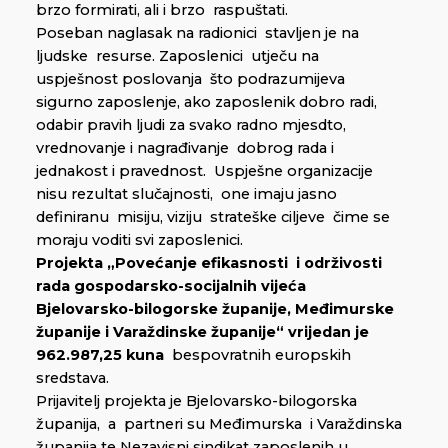
brzo formirati, ali i brzo raspuštati.
Poseban naglasak na radionici stavljen je na
ljudske resurse. Zaposlenici utječu na
uspješnost poslovanja što podrazumijeva
sigurno zaposlenje, ako zaposlenik dobro radi,
odabir pravih ljudi za svako radno mjesdto,
vrednovanje i nagrađivanje dobrog rada i
jednakost i pravednost. Uspješne organizacije
nisu rezultat slučajnosti, one imaju jasno
definiranu misiju, viziju strateške ciljeve čime se
moraju voditi svi zaposlenici.
Projekta „Povećanje efikasnosti i održivosti
rada gospodarsko-socijalnih vijeća
Bjelovarsko-bilogorske županije, Međimurske
županije i Varaždinske županije“
vrijedan je
962.987,25 kuna
bespovratnih europskih
sredstava.
Prijavitelj projekta je Bjelovarsko-bilogorska
županija, a partneri su Međimurska i Varaždinska
županija te Nezavisni sindikat zaposlenih u