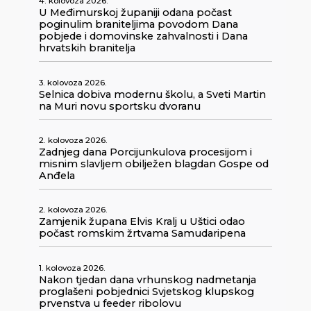
4. kolovoza 2026.
U Međimurskoj županiji odana počast
poginulim braniteljima povodom Dana
pobjede i domovinske zahvalnosti i Dana
hrvatskih branitelja
3. kolovoza 2026.
Selnica dobiva modernu školu, a Sveti Martin
na Muri novu sportsku dvoranu
2. kolovoza 2026.
Zadnjeg dana Porcijunkulova procesijom i
misnim slavljem obilježen blagdan Gospe od
Anđela
2. kolovoza 2026.
Zamjenik župana Elvis Kralj u Uštici odao
počast romskim žrtvama Samudaripena
1. kolovoza 2026.
Nakon tjedan dana vrhunskog nadmetanja
proglašeni pobjednici Svjetskog klupskog
prvenstva u feeder ribolovu