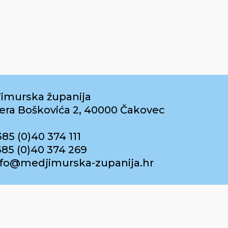
imurska županija
era Boškovića 2, 40000 Čakovec
385 (0)40 374 111
385 (0)40 374 269
info@medjimurska-zupanija.hr