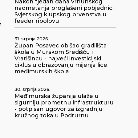
Nakon tjedan dana vrhunskog
nadmetanja proglašeni pobjednici
Svjetskog klupskog prvenstva u
feeder ribolovu
m
31. srpnja 2026.
Župan Posavec obišao gradilišta
škola u Murskom Središću i
Vratišincu - najveći investicijski
ciklus u obrazovanju mijenja lice
međimurskih škola
30. srpnja 2026.
Međimurska županija ulaže u
sigurniju prometnu infrastrukturu
- potpisan ugovor za izgradnju
kružnog toka u Podturnu
a