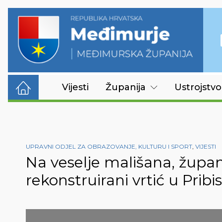
Vijesti
Županija
Ustrojstvo
UPRAVNI ODJEL ZA OBRAZOVANJE, KULTURU I SPORT
,
VIJESTI
Na veselje mališana, župan 
rekonstruirani vrtić u Pribi