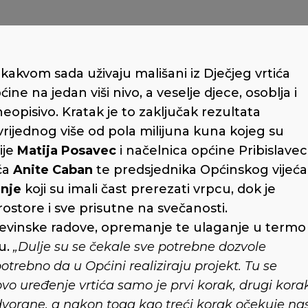
 kakvom sada uživaju mališani iz Dječjeg vrtića
ine na jedan viši nivo, a veselje djece, osoblja i
eopisivo. Kratak je to zaključak rezultata
vrijednog više od pola milijuna kuna kojeg su
ije
Matija Posavec
i načelnica općine Pribislavec
ića
Anite Caban
te predsjednika Općinskog vijeća
nje
koji su imali čast prerezati vrpcu, dok je
ostore i sve prisutne na svečanosti.
đevinske radove, opremanje te ulaganje u termo 
mu.
„Dulje su se čekale sve potrebne dozvole
otrebno da u Općini realiziraju projekt. Tu se
vo uređenje vrtića samo je prvi korak, drugi kora
dvorane, a nakon toga kao treći korak očekuje na