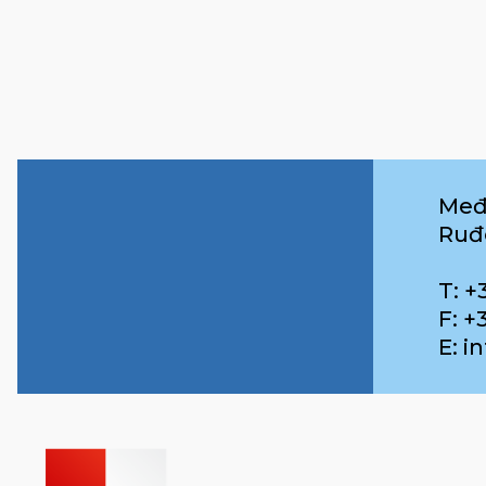
Međ
Ruđ
T: +
F: +
E: 