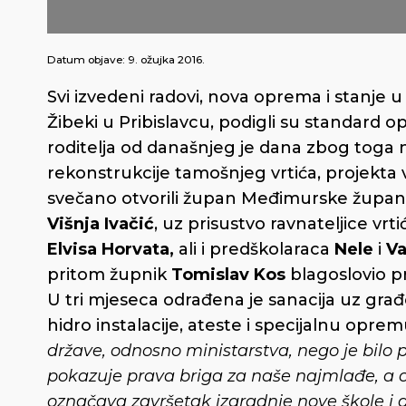
Datum objave:
9. ožujka 2016.
Svi izvedeni radovi, nova oprema i stanje u
Žibeki u Pribislavcu, podigli su standard opć
roditelja od današnjeg je dana zbog toga n
rekonstrukcije tamošnjeg vrtića, projekta 
svečano otvorili župan Međimurske župan
Višnja Ivačić
, uz prisustvo ravnateljice vrt
Elvisa Horvata,
ali i predškolaraca
Nele
i
Va
pritom župnik
Tomislav Kos
blagoslovio pr
U tri mjeseca odrađena je sanacija uz gra
hidro instalacije, ateste i specijalnu opre
države, odnosno ministarstva, nego je bilo p
pokazuje prava briga za naše najmlađe, a o
označava završetak izgradnje nove škole i 