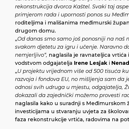
rekonstrukcija dvorca Kaštel. Svaki taj asp
primjerom rada i upornosti ponos su Međi
roditeljima i mališanima međimurski župan
drugom domu.
„
Od danas smo samo još ponosniji na naš mali 
svakom djetetu za igru i učenje. Naravno d
nemjerljivo“,
naglasila je ravnateljica vrtić
vodstvom odgajatelja
Irene Lesjak
i
Nenad
„
U projektu vrijednom više od 500 tisuća ku
razvoja i fondova EU, no mišljenja sam da j
odnosi svih udruga u mjestu, odgajatelja, Žu
dokazali da zajednički možemo provesti r
naglasila kako u suradnji s Međimurskom
investicijama u stvaranju uvjeta za školovan
faza rekonstrukcije vrtića, radovima na po