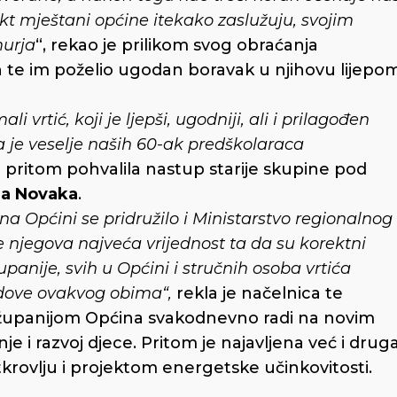
ekt mještani općine itekako zaslužuju, svojim
murja
“, rekao je prilikom svog obraćanja
 te im poželio ugodan boravak u njihovu lijepo
vrtić, koji je ljepši, ugodniji, ali i prilagođen
a je veselje naših 60-ak predškolaraca
a i pritom pohvalila nastup starije skupine pod
a Novaka
.
na Općini se pridružilo i Ministarstvo regionalnog
e njegova najveća vrijednost ta da su korektni
panije, svih u Općini i stručnih osoba vrtića
adove ovakvog obima“,
rekla je načelnica te
 županijom Općina svakodnevno radi na novim
je i razvoj djece. Pritom je najavljena već i drug
tkrovlju i projektom energetske učinkovitosti.