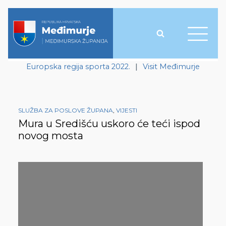
Europska regija sporta 2022.
|
Visit Međimurje
SLUŽBA ZA POSLOVE ŽUPANA
,
VIJESTI
Mura u Središću uskoro će teći ispod
novog mosta