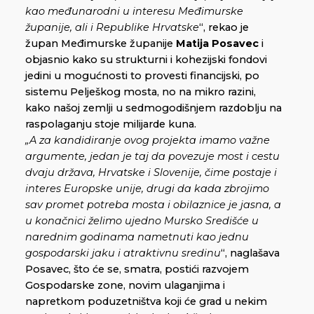
kao međunarodni u interesu Međimurske
županije, ali i Republike Hrvatske
“, rekao je
župan Međimurske županije
Matija Posavec
i
objasnio kako su strukturni i kohezijski fondovi
jedini u mogućnosti to provesti financijski, po
sistemu Pelješkog mosta, no na mikro razini,
kako našoj zemlji u sedmogodišnjem razdoblju na
raspolaganju stoje milijarde kuna.
„A za kandidiranje ovog projekta i
mamo važne
argumente, jedan je taj da povezuje most i cestu
dvaju država, Hrvatske i Slovenije, čime postaje i
interes Europske unije, drugi da kada zbrojimo
sav promet potreba mosta i obilaznice je jasna, a
u konačnici želimo ujedno Mursko Središće u
narednim godinama nametnuti kao jednu
gospodarski jaku i atraktivnu sredinu
“, naglašava
Posavec, što će se, smatra, postići razvojem
Gospodarske zone, novim ulaganjima i
napretkom poduzetništva koji će grad u nekim