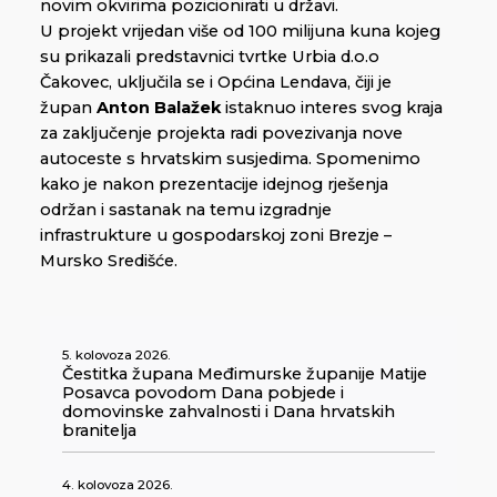
novim okvirima pozicionirati u državi.
U projekt vrijedan više od 100 milijuna kuna kojeg
su prikazali predstavnici tvrtke Urbia d.o.o
Čakovec, uključila se i Općina Lendava, čiji je
župan
Anton Balažek
istaknuo interes svog kraja
za zaključenje projekta radi povezivanja nove
autoceste s hrvatskim susjedima. Spomenimo
kako je nakon prezentacije idejnog rješenja
održan i sastanak na temu izgradnje
infrastrukture u gospodarskoj zoni Brezje –
Mursko Središće.
5. kolovoza 2026.
Čestitka župana Međimurske županije Matije
Posavca povodom Dana pobjede i
domovinske zahvalnosti i Dana hrvatskih
branitelja
4. kolovoza 2026.