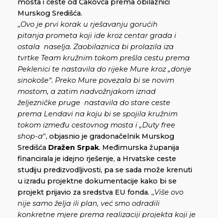
mosta i ceste od Čakovca prema obilaznici
Murskog Središća.
„
Ovo je prvi korak u rješavanju gorućih
pitanja
prometa koji ide kroz centar grada i
ostala naselja.
Zaobilaznica bi prolazila iza
tvrtke Team kružnim tokom prešla cestu prema
Peklenici te nastavila do rijeke Mure kroz „donje
sinokoše“. Preko Mure povezala bi se novim
mostom, a zatim nadvožnjakom iznad
željezničke pruge nastavila do stare ceste
prema Lendavi na koju bi se spojila kružnim
tokom između cestovnog mosta i „Duty free
shop-a
“, objasnio je gradonačelnik Murskog
Središća
Dražen Srpak
. Međimurska županija
financirala je idejno rješenje, a Hrvatske ceste
studiju predizvodljivosti, pa se sada može krenuti
u izradu projektne dokumentacije kako bi se
projekt prijavio za sredstva EU fonda. „
Više ovo
nije samo želja ili plan, već smo odradili
konkretne mjere prema realizaciji projekta koji je