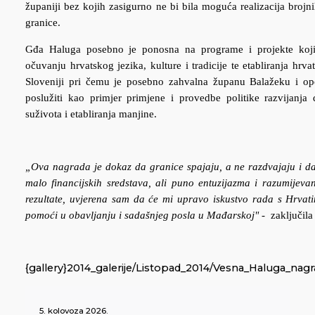
županiji bez kojih zasigurno ne bi bila moguća realizacija brojni
granice.
Gđa Haluga posebno je ponosna na programe i projekte koji 
očuvanju hrvatskog jezika, kulture i tradicije te etabliranja hrv
Sloveniji pri čemu je posebno zahvalna županu Balažeku i o
poslužiti kao primjer primjene i provedbe politike razvijanja
suživota i etabliranja manjine.
„Ova nagrada je dokaz da granice spajaju, a ne razdvajaju i d
malo financijskih sredstava, ali puno entuzijazma i razumijevan
rezultate, uvjerena sam da će mi upravo iskustvo rada s Hrvati
pomoći u obavljanju i sadašnjeg posla u Mađarskoj" -
zaključila
{gallery}2014_galerije/Listopad_2014/Vesna_Haluga_nagr
5. kolovoza 2026.