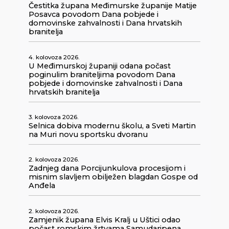
Čestitka župana Međimurske županije Matije
Posavca povodom Dana pobjede i
domovinske zahvalnosti i Dana hrvatskih
branitelja
4. kolovoza 2026.
U Međimurskoj županiji odana počast
poginulim braniteljima povodom Dana
pobjede i domovinske zahvalnosti i Dana
hrvatskih branitelja
3. kolovoza 2026.
Selnica dobiva modernu školu, a Sveti Martin
na Muri novu sportsku dvoranu
2. kolovoza 2026.
Zadnjeg dana Porcijunkulova procesijom i
misnim slavljem obilježen blagdan Gospe od
Anđela
2. kolovoza 2026.
Zamjenik župana Elvis Kralj u Uštici odao
počast romskim žrtvama Samudaripena