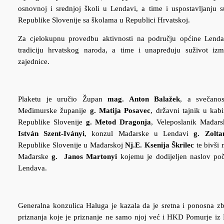
osnovnoj i srednjoj školi u Lendavi, a time i uspostavljanju 
Republike Slovenije sa školama u Republici Hrvatskoj.
Za cjelokupnu provedbu aktivnosti na području općine Lenda
tradiciju hrvatskog naroda, a time i unapređuju suživot iz
zajednice.
Plaketu je uručio Župan
mag. Anton Balažek
, a svečanos
Međimurske županije
g. Matija Posavec
, državni tajnik u kab
Republike Slovenije
g. Metod Dragonja
, Veleposlanik Mađar
István Szent-Iványi
, konzul Mađarske u Lendavi
g. Zolt
Republike Slovenije u Mađarskoj
Nj.E. Ksenija Škrilec
te bivši 
Mađarske
g. Janos Martonyi
kojemu je dodijeljen naslov po
Lendava.
Generalna konzulica Haluga je kazala da je sretna i ponosna z
priznanja koje je priznanje ne samo njoj već i HKD Pomurje i