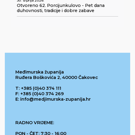
30. srpnja 2026.
Otvoreno 62. Porcijunkulovo - Pet dana
duhovnosti, tradicije i dobre zabave
Međimurska županija
Ruđera Boškovića 2, 40000 Čakovec
T: +385 (0)40 374 111
F: +385 (0)40 374 269
E: info@medjimurska-zupanija.hr
RADNO VRIJEME:
PON - ČET: 7:30 - 16:00