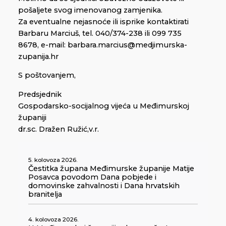
pošaljete svog imenovanog zamjenika.
Za eventualne nejasnoće ili isprike kontaktirati
Barbaru Marciuš, tel. 040/374-238 ili 099 735
8678, e-mail: barbara.marcius@medjimurska-
zupanija.hr
S poštovanjem,
Predsjednik
Gospodarsko-socijalnog vijeća u Međimurskoj
županiji
dr.sc. Dražen Ružić,v.r.
5. kolovoza 2026.
Čestitka župana Međimurske županije Matije
Posavca povodom Dana pobjede i
domovinske zahvalnosti i Dana hrvatskih
branitelja
4. kolovoza 2026.