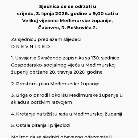
Sjednica će se održati u
srijedu, 3. lipnja 2026. godine u 9,00 sati u
Velikoj vijećnici Međimurske županije,
Čakovec, R. Boškovića 2.
Za sjednicu predlažem slijedeći
D N E V N I R E D
1. Usvajanje Skraćenog zapisnika sa 130. sjednice
Gospodarsko-socijalnog vijeća u Međimurskoj
županiji održane 28. travnja 2026. godine
2. Prostorni plan Međimurske županije
3. Briga o prirodi i okolišu Međimurske županije u
skladu s održivim razvojem
4. Kretanje na tržištu rada u Međimurskoj županiji
5. Ostala pitanja i prijedlozi
Molimo da se sjednici obavezno odazovete ili