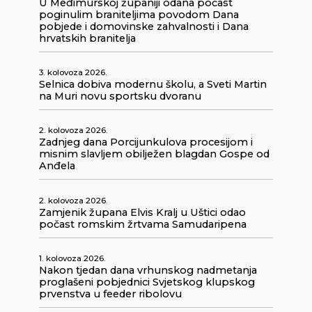
U Međimurskoj županiji odana počast
poginulim braniteljima povodom Dana
pobjede i domovinske zahvalnosti i Dana
hrvatskih branitelja
3. kolovoza 2026.
Selnica dobiva modernu školu, a Sveti Martin
na Muri novu sportsku dvoranu
2. kolovoza 2026.
Zadnjeg dana Porcijunkulova procesijom i
misnim slavljem obilježen blagdan Gospe od
Anđela
2. kolovoza 2026.
Zamjenik župana Elvis Kralj u Uštici odao
počast romskim žrtvama Samudaripena
1. kolovoza 2026.
Nakon tjedan dana vrhunskog nadmetanja
proglašeni pobjednici Svjetskog klupskog
prvenstva u feeder ribolovu