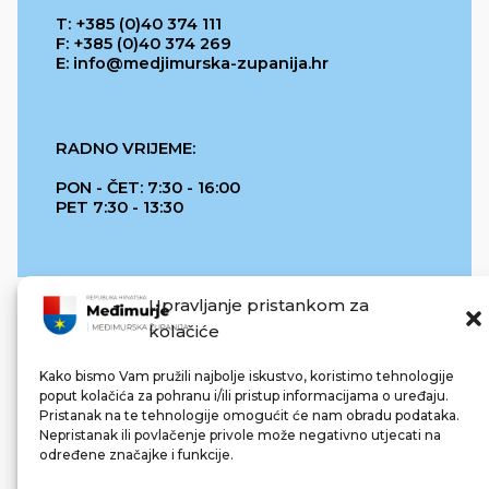
T: +385 (0)40 374 111
F: +385 (0)40 374 269
E: info@medjimurska-zupanija.hr
RADNO VRIJEME:
PON - ČET: 7:30 - 16:00
PET 7:30 - 13:30
Upravljanje pristankom za
kolačiće
Kako bismo Vam pružili najbolje iskustvo, koristimo tehnologije
poput kolačića za pohranu i/ili pristup informacijama o uređaju.
Pristanak na te tehnologije omogućit će nam obradu podataka.
REPUBLIKA HRVATSKA
Nepristanak ili povlačenje privole može negativno utjecati na
određene značajke i funkcije.