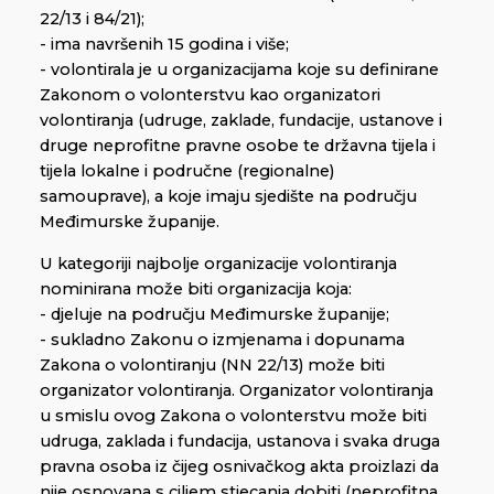
22/13 i 84/21);
- ima navršenih 15 godina i više;
- volontirala je u organizacijama koje su definirane
Zakonom o volonterstvu kao organizatori
volontiranja (udruge, zaklade, fundacije, ustanove i
druge neprofitne pravne osobe te državna tijela i
tijela lokalne i područne (regionalne)
samouprave), a koje imaju sjedište na području
Međimurske županije.
U kategoriji najbolje organizacije volontiranja
nominirana može biti organizacija koja:
- djeluje na području Međimurske županije;
- sukladno Zakonu o izmjenama i dopunama
Zakona o volontiranju (NN 22/13) može biti
organizator volontiranja. Organizator volontiranja
u smislu ovog Zakona o volonterstvu može biti
udruga, zaklada i fundacija, ustanova i svaka druga
pravna osoba iz čijeg osnivačkog akta proizlazi da
nije osnovana s ciljem stjecanja dobiti (neprofitna