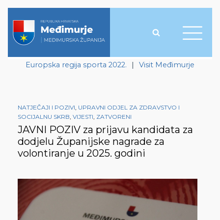
Europska regija sporta 2022.
|
Visit Međimurje
NATJEČAJI I POZIVI
,
UPRAVNI ODJEL ZA ZDRAVSTVO I
SOCIJALNU SKRB
,
VIJESTI
,
ZATVORENI
JAVNI POZIV za prijavu kandidata za
dodjelu Županijske nagrade za
volontiranje u 2025. godini