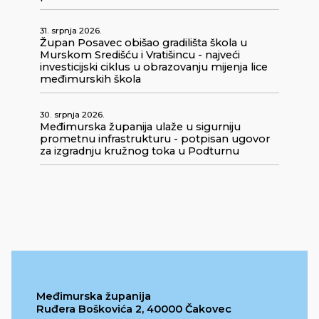
31. srpnja 2026.
Župan Posavec obišao gradilišta škola u
Murskom Središću i Vratišincu - najveći
investicijski ciklus u obrazovanju mijenja lice
međimurskih škola
30. srpnja 2026.
Međimurska županija ulaže u sigurniju
prometnu infrastrukturu - potpisan ugovor
za izgradnju kružnog toka u Podturnu
Međimurska županija
Ruđera Boškovića 2, 40000 Čakovec