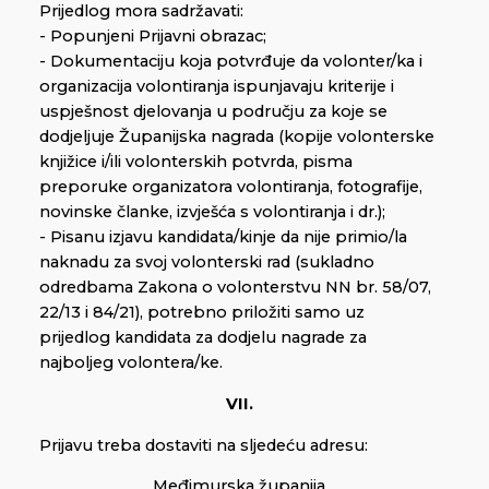
Prijedlog mora sadržavati:
- Popunjeni Prijavni obrazac;
- Dokumentaciju koja potvrđuje da volonter/ka i
organizacija volontiranja ispunjavaju kriterije i
uspješnost djelovanja u području za koje se
dodjeljuje Županijska nagrada (kopije volonterske
knjižice i/ili volonterskih potvrda, pisma
preporuke organizatora volontiranja, fotografije,
novinske članke, izvješća s volontiranja i dr.);
- Pisanu izjavu kandidata/kinje da nije primio/la
naknadu za svoj volonterski rad (sukladno
odredbama Zakona o volonterstvu NN br. 58/07,
22/13 i 84/21), potrebno priložiti samo uz
prijedlog kandidata za dodjelu nagrade za
najboljeg volontera/ke.
VII.
Prijavu treba dostaviti na sljedeću adresu:
Međimurska županija