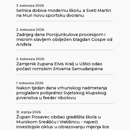
3. kolovoza 2026.
Selnica dobiva modernu školu, a Sveti Martin
na Muri novu sportsku dvoranu
2. kolovoza 2026.
Zadnjeg dana Porcijunkulova procesijom i
misnim slavljem obilježen blagdan Gospe od
Anđela
2. kolovoza 2026.
Zamjenik župana Elvis Kralj u Uštici odao
počast romskim žrtvama Samudaripena
1. kolovoza 2026.
Nakon tjedan dana vrhunskog nadmetanja
proglašeni pobjednici Svjetskog klupskog
prvenstva u feeder ribolovu
31. srpnja 2026.
Župan Posavec obišao gradilišta škola u
Murskom Središću i Vratišincu - najveći
investicijski ciklus u obrazovanju mijenja lice