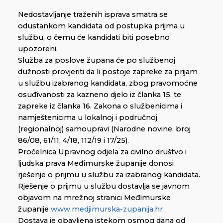
Nedostavljanje traženih isprava smatra se
odustankom kandidata od postupka prijma u
službu, o čemu će kandidati biti posebno
upozoreni.
Služba za poslove župana će po službenoj
dužnosti provjeriti da li postoje zapreke za prijam
u službu izabranog kandidata, zbog pravomoćne
osuđivanosti za kazneno djelo iz članka 15. te
zapreke iz članka 16. Zakona o službenicima i
namještenicima u lokalnoj i područnoj
(regionalnoj) samoupravi (Narodne novine, broj
86/08, 61/11, 4/18, 112/19 i 17/25).
Pročelnica Upravnog odjela za civilno društvo i
ljudska prava Međimurske županije donosi
rješenje o prijmu u službu za izabranog kandidata.
Rješenje o prijmu u službu dostavlja se javnom
objavom na mrežnoj stranici Međimurske
županije
www.medjimurska-zupanija.hr
Dostava je obavljena istekom osmog dana od