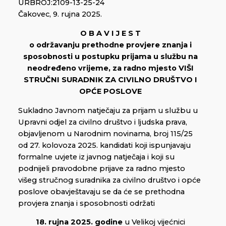
URBROJ:2109-13-25-24
Čakovec, 9. rujna 2025.
O B A V I J E S T
o održavanju prethodne provjere znanja i
sposobnosti u postupku prijama u službu na
neodređeno vrijeme, za radno mjesto VIŠI
STRUČNI SURADNIK ZA CIVILNO DRUŠTVO I
OPĆE POSLOVE
Sukladno Javnom natječaju za prijam u službu u
Upravni odjel za civilno društvo i ljudska prava,
objavljenom u Narodnim novinama, broj 115/25
od 27. kolovoza 2025. kandidati koji ispunjavaju
formalne uvjete iz javnog natječaja i koji su
podnijeli pravodobne prijave za radno mjesto
višeg stručnog suradnika za civilno društvo i opće
poslove obavještavaju se da će se prethodna
provjera znanja i sposobnosti održati
18. rujna 2025. godine
u Velikoj vijećnici