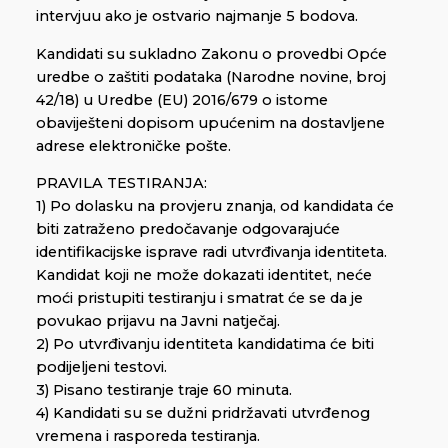
intervjuu ako je ostvario najmanje 5 bodova.
Kandidati su sukladno Zakonu o provedbi Opće
uredbe o zaštiti podataka (Narodne novine, broj
42/18) u Uredbe (EU) 2016/679 o istome
obaviješteni dopisom upućenim na dostavljene
adrese elektroničke pošte.
PRAVILA TESTIRANJA:
1) Po dolasku na provjeru znanja, od kandidata će
biti zatraženo predočavanje odgovarajuće
identifikacijske isprave radi utvrđivanja identiteta.
Kandidat koji ne može dokazati identitet, neće
moći pristupiti testiranju i smatrat će se da je
povukao prijavu na Javni natječaj.
2) Po utvrđivanju identiteta kandidatima će biti
podijeljeni testovi.
3) Pisano testiranje traje 60 minuta.
4) Kandidati su se dužni pridržavati utvrđenog
vremena i rasporeda testiranja.