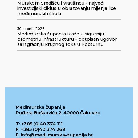
Murskom Središću i Vratišincu - najveći
investicijski ciklus u obrazovanju mijenja lice
međimurskih škola
30. srpnja 2026.
Međimurska županija ulaže u sigurniju
prometnu infrastrukturu - potpisan ugovor
za izgradnju kružnog toka u Podturnu
Međimurska županija
Ruđera Boškovića 2, 40000 Čakovec
T: +385 (0)40 374 111
F: +385 (0)40 374 269
E: info@medjimurska-zupanija.hr