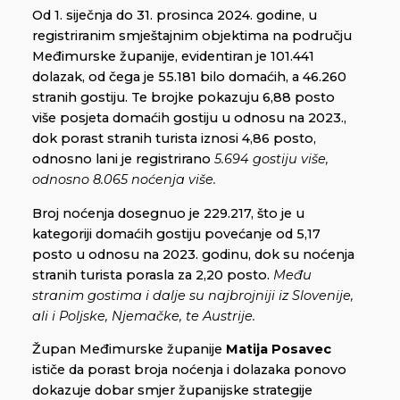
Od 1. siječnja do 31. prosinca 2024. godine, u
registriranim smještajnim objektima na području
Međimurske županije, evidentiran je 101.441
dolazak, od čega je 55.181 bilo domaćih, a 46.260
stranih gostiju. Te brojke pokazuju 6,88 posto
više posjeta domaćih gostiju u odnosu na 2023.,
dok porast stranih turista iznosi 4,86 posto,
odnosno lani je registrirano
5.694 gostiju više,
odnosno 8.065 noćenja više.
Broj noćenja dosegnuo je 229.217, što je u
kategoriji domaćih gostiju povećanje od 5,17
posto u odnosu na 2023. godinu, dok su noćenja
stranih turista porasla za 2,20 posto.
Među
stranim gostima i dalje su najbrojniji iz Slovenije,
ali i Poljske, Njemačke, te Austrije.
Župan Međimurske županije
Matija Posavec
ističe da porast broja noćenja i dolazaka ponovo
dokazuje dobar smjer županijske strategije