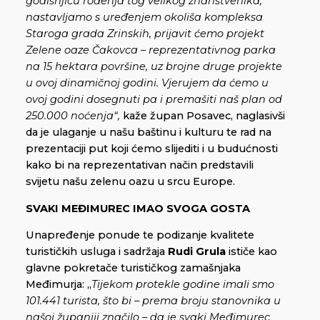
godišnjicu rođenja tog velikog znanstvenika,
nastavljamo s uređenjem okoliša kompleksa
Staroga grada Zrinskih, prijavit ćemo projekt
Zelene oaze Čakovca – reprezentativnog parka
na 15 hektara površine, uz brojne druge projekte
u ovoj dinamičnoj godini. Vjerujem da ćemo u
ovoj godini dosegnuti pa i premašiti naš plan od
250.000 noćenja“,
kaže župan Posavec, naglasivši
da je ulaganje u našu baštinu i kulturu te rad na
prezentaciji put koji ćemo slijediti i u budućnosti
kako bi na reprezentativan način predstavili
svijetu našu zelenu oazu u srcu Europe.
SVAKI MEĐIMUREC IMAO SVOGA GOSTA
Unapređenje ponude te podizanje kvalitete
turističkih usluga i sadržaja
Rudi Grula
ističe kao
glavne pokretače turističkog zamašnjaka
Međimurja: „
Tijekom protekle godine imali smo
101.441 turista, što bi – prema broju stanovnika u
našoj županiji značilo – da je svaki Međimurec