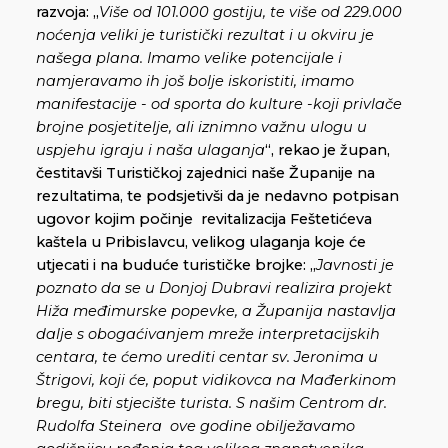
razvoja: „
Više od 101.000 gostiju, te više od 229.000
noćenja veliki je turistički rezultat i u okviru je
našega plana. Imamo velike potencijale i
namjeravamo ih još bolje iskoristiti, imamo
manifestacije - od sporta do kulture -koji privlače
brojne posjetitelje, ali iznimno važnu ulogu u
uspjehu igraju i naša ulaganja
“, rekao je župan,
čestitavši Turističkoj zajednici naše Županije na
rezultatima, te podsjetivši da je nedavno potpisan
ugovor kojim počinje revitalizacija Feštetićeva
kaštela u Pribislavcu, velikog ulaganja koje će
utjecati i na buduće turističke brojke: „
Javnosti je
poznato da se u Donjoj Dubravi realizira projekt
Hiža međimurske popevke, a Županija nastavlja
dalje s obogaćivanjem mreže interpretacijskih
centara, te ćemo urediti centar sv. Jeronima u
Štrigovi, koji će, poput vidikovca na Mađerkinom
bregu, biti stjecište turista. S našim Centrom dr.
Rudolfa Steinera ove godine obilježavamo