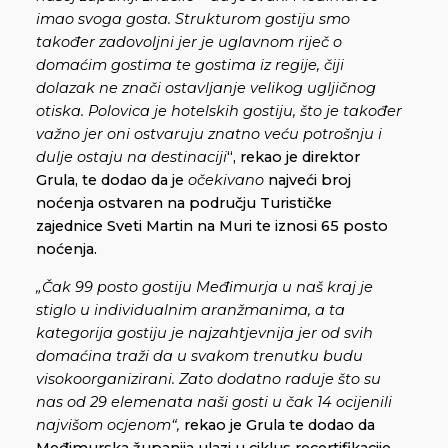
imao svoga gosta. Strukturom gostiju smo
također zadovoljni jer je uglavnom riječ o
domaćim gostima te gostima iz regije, čiji
dolazak ne znači ostavljanje velikog ugljičnog
otiska. Polovica je hotelskih gostiju, što je također
važno jer oni ostvaruju znatno veću potrošnju i
dulje ostaju na destinaciji
“, rekao je direktor
Grula, te dodao da je
očekivano
najveći broj
noćenja ostvaren na području Turističke
zajednice Sveti Martin na Muri te iznosi 65 posto
noćenja.
„Čak 99 posto gostiju Međimurja u naš kraj je
stiglo u individualnim aranžmanima, a ta
kategorija gostiju je najzahtjevnija jer od svih
domaćina traži da u svakom trenutku budu
visokoorganizirani. Zato dodatno raduje što su
nas od 29 elemenata naši gosti u čak 14 ocijenili
najvišom ocjenom“,
rekao je Grula te dodao da
Međimurska županija ulazi u ciklus recertifikacije